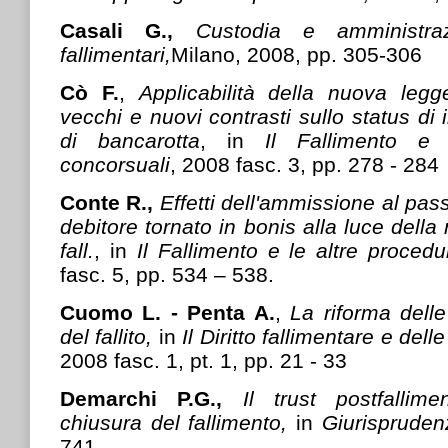
Casali G.,
Custodia e amministraz
fallimentari,
Milano, 2008, pp. 305-306
Cò F.
,
Applicabilità della nuova legg
vecchi e nuovi contrasti sullo status di 
di bancarotta
, in
Il Fallimento e 
concorsuali
, 2008 fasc. 3, pp. 278 - 284
Conte R.,
Effetti dell'ammissione al pass
debitore tornato in bonis alla luce della r
fall.
, in
Il Fallimento e le altre proced
fasc. 5, pp. 534 – 538.
Cuomo L. - Penta A.
,
La riforma delle
del fallito,
in
Il Diritto fallimentare e del
2008 fasc. 1, pt. 1, pp. 21 - 33
Demarchi P.G.,
Il trust postfallim
chiusura del fallimento,
in
Giurispruden
741.