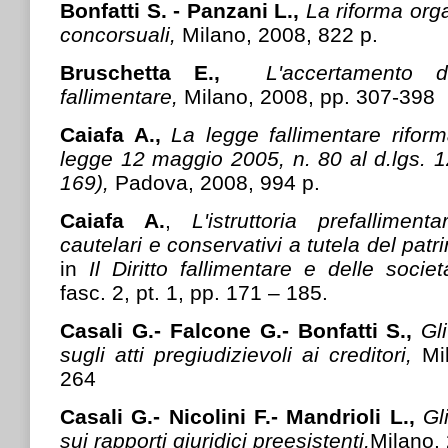
Bonfatti S. - Panzani L.,
La riforma org
concorsuali,
Milano, 2008, 822 p.
Bruschetta E.,
L'accertamento d
fallimentare,
Milano, 2008, pp. 307-398
Caiafa A.,
La legge fallimentare riform
legge 12 maggio 2005, n. 80 al d.lgs. 
169),
Padova, 2008, 994 p.
Caiafa A.
,
L'istruttoria prefallimen
cautelari e conservativi a tutela del patr
in
Il Diritto fallimentare e delle socie
fasc. 2, pt. 1, pp. 171 – 185.
Casali G.- Falcone G.- Bonfatti S.,
Gli
sugli atti pregiudizievoli ai creditori,
Mi
264
Casali G.- Nicolini F.- Mandrioli L.,
Gl
sui rapporti giuridici preesistenti,
Milano,