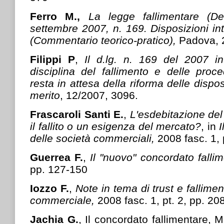
Ferro M.,
La legge fallimentare (De
settembre 2007, n. 169. Disposizioni int
(Commentario teorico-pratico),
Padova, 
Filippi P
,
Il d.lg. n. 169 del 2007 i
disciplina del fallimento e delle proc
resta in attesa della riforma delle dispo
merito
, 12/2007, 3096.
Frascaroli Santi E.
,
L'esdebitazione del 
il fallito o un esigenza del mercato?
, in
I
delle società commerciali,
2008 fasc. 1, p
Guerrea F.
,
Il "nuovo" concordato fallim
pp. 127-150
Iozzo F.
,
Note in tema di trust e fallimen
commerciale,
2008 fasc. 1, pt. 2, pp. 20
Jachia G.
, Il concordato fallimentare, 