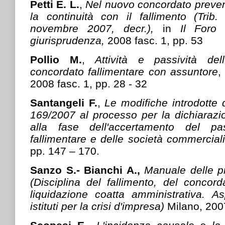
Petti E. L.
,
Nel nuovo concordato preve
la continuità con il fallimento (Trib.
novembre 2007, decr.),
in
Il Foro
giurisprudenza,
2008 fasc. 1, pp. 53
Pollio M.
,
Attività e passività dell
concordato fallimentare con assuntore
,
2008 fasc. 1, pp. 28 - 32
Santangeli F.
,
Le modifiche introdotte d
169/2007 al processo per la dichiarazi
alla fase dell'accertamento del pa
fallimentare e delle società commerciali
pp. 147 – 170.
Sanzo S.- Bianchi A.,
Manuale delle p
(Disciplina del fallimento, del concord
liquidazione coatta amministrativa. As
istituti per la crisi d'impresa)
Milano, 200