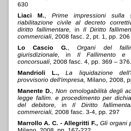
630
Liaci M.
,
Prime impressioni sulla 
riabilitazione civile al decreto corrett
diritto fallimentare,
in
Il Diritto fallim
commerciali
, 2008 fasc. 2, pt. 1, pp. 206
Lo Cascio G.
,
Organi del falli
giurisdizionale,
in
Il Fallimento e 
concorsuali
, 2008 fasc. 4, pp. 369 – 376
Mandrioli L.,
La liquidazione dell'
provvisorio dell'impresa,
Milano, 2008, 
Manente D.
,
Non omologabilità degli ac
legge fallim. e procedimento per dichia
del debitore,
in
Il Diritto fallimen
commerciali,
2008 fasc. 3-4, pp. 297
Marrollo A. C. - Allegritti F.,
Gli organi 
Milano, 2008, pp. 167-222