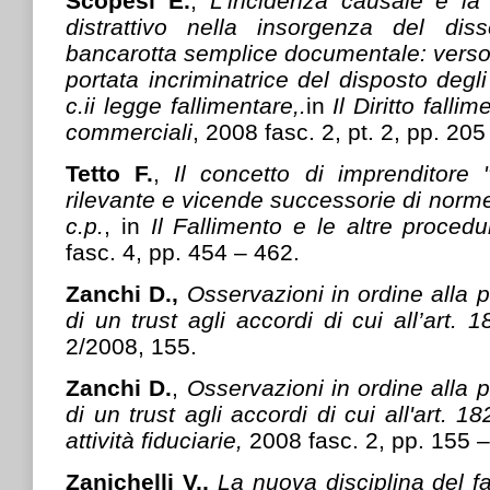
Scopesi E.
,
L'incidenza causale e la v
distrattivo nella insorgenza del dis
bancarotta semplice documentale: verso 
portata incriminatrice del disposto degli 
c.ii legge fallimentare,.
in
Il Diritto falli
commerciali
, 2008 fasc. 2, pt. 2, pp. 205
Tetto F.
,
Il concetto di imprenditore "
rilevante e vicende successorie di norme
c.p.
, in
Il Fallimento e le altre proced
fasc. 4, pp. 454 – 462.
Zanchi D.,
Osservazioni in ordine alla 
di un trust agli accordi di cui all’art. 1
2/2008, 155.
Zanchi D.
,
Osservazioni in ordine alla 
di un trust agli accordi di cui all'art. 18
attività fiduciarie,
2008 fasc. 2, pp. 155 –
Zanichelli V.,
La nuova disciplina del fa