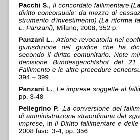
Pacchi S.,
Il concordato fallimentare (L
diritto concorsuale: da mezzo di cessaz
strumento d'investimento) (La riforma fa
L. Panzani),
Milano, 2008, 352 p.
Panzani L.
,
Azione revocatoria nei confr
giurisdizione del giudice che ha dich
secondo il diritto comunitario. Note m
decisione Bundesgerichtshof del 2
Fallimento e le altre procedure concorsu
394 – 399.
Panzani L.
,
Le imprese soggette al fal
pp. 3-48
Pellegrino P.
,
La conversione del falli
di amministrazione straordinaria del «g
imprese,
in
Il Diritto fallimentare e del
2008 fasc. 3-4, pp. 356