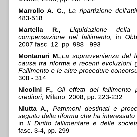
Marrollo A. C.,
La ripartizione dell'atti
483-518
Martella R.
,
Liquidazione dell
compensazione nel fallimento,
in
Obbl
2007 fasc. 12, pp. 988 - 993
Montanari M.
,
La sopravvenienza del fa
causa tra riforma e recenti evoluzioni g
Fallimento e le altre procedure concorsu
308 - 314
Nicolini F.,
Gli effetti del fallimento 
creditori,
Milano, 2008, pp. 223-232
Niutta A.
,
Patrimoni destinati e proc
seguito della riforma che ha interessato il
in
Il Diritto fallimentare e delle socie
fasc. 3-4, pp. 299