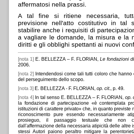
affermatosi nella prassi.
A tal fine si ritiene necessaria, tu
previsione nell'atto costitutivo in ta
stabilire anche i requisiti di partecipazi
a vagliare le domande, la misura e la na
diritti e gli obblighi spettanti ai nuovi con
[nota 1]
E. BELLEZZA – F. FLORIAN,
Le fondazioni d
2006.
[nota 2]
Intendendosi come tali tutti coloro che hanno e
del perseguimento dello scopo.
[nota 3]
E. BELLEZZA - F. FLORIAN,
op. cit
., p. 49.
[nota 4]
In tal senso E. BELLEZZA – F. FLORIAN,
op. 
la fondazione di partecipazione «è contemplata pro
istituzioni di carattere privato» che, in quanto previste
riconoscimento pure essendo necessariamente at
prosieguo, il passaggio testuale che non c
dall'affermazione della necessaria atipicità delle altre ist
stessi Autori paiono peraltro mitigare la perentorie