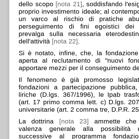
dello scopo
[nota 21]
, soddisfando l'esi
proprio investimento ideale; al contempo
un varco al rischio di pratiche abus
perseguimento di fini egoistici dei
prevalga sulla necessaria eterodestin
dell'attività
[nota 22]
.
Si è notato, infine, che, la fondazion
aperta al reclutamento di "nuovi fond
apportare mezzi per il conseguimento de
Il fenomeno è già promosso legisla
fondazioni a partecipazione pubblica,
liriche (D.lgs. 367/1996), le Ipab tras
(art. 17 primo comma lett. c) D.lgs. 207
universitarie (art. 2 comma tre, D.P.R. 2
La dottrina
[nota 23]
ammette che p
valenza generale alla possibilità
successive al programma fondazi