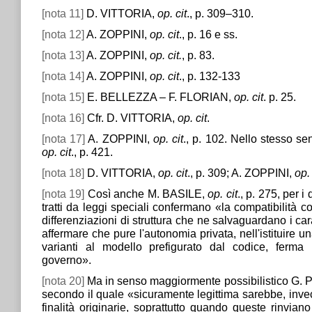
[nota 11]
D. VITTORIA,
op. cit
., p. 309–310.
[nota 12]
A. ZOPPINI,
op. cit
., p. 16 e ss.
[nota 13]
A. ZOPPINI,
op. cit.
, p. 83.
[nota 14]
A. ZOPPINI,
op. cit
., p. 132-133
[nota 15]
E. BELLEZZA – F. FLORIAN,
op. cit
. p. 25.
[nota 16]
Cfr. D. VITTORIA,
op. cit
.
[nota 17]
A. ZOPPINI,
op. cit
., p. 102. Nello stesso
op. cit
., p. 421.
[nota 18]
D. VITTORIA,
op. cit
., p. 309; A. ZOPPINI,
op. 
[nota 19]
Così anche M. BASILE,
op. cit
., p. 275, per i
tratti da leggi speciali confermano «la compatibilità c
differenziazioni di struttura che ne salvaguardano i cara
affermare che pure l'autonomia privata, nell'istituire 
varianti al modello prefigurato dal codice, ferma l
governo».
[nota 20]
Ma in senso maggiormente possibilistico G
secondo il quale «sicuramente legittima sarebbe, invec
finalità originarie, soprattutto quando queste rinvia