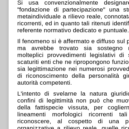
Si usa convenzionalmente designa
"fondazione di partecipazione" una str
metaindividuale a rilievo reale, connotata
ricorrenti, ed in quanto tali ritenuti ident
referente normativo dedicato e puntuale.
Il fenomeno si è affermato e diffuso sul 
ma avrebbe trovato sia sostegno 
molteplici provvedimenti legislativi d
scaturiti enti che ne ripropongono funzio
sia legittimazione nei numerosi provved
di riconoscimento della personalità gi
autorità competenti.
L'intento di svelarne la natura giurid
confini di legittimità non può che mu
della fattispecie vissuta, per coglie
lineamenti morfologici ricorrenti ta
riconoscere, al cospetto di una plu
organizzative a rilievo reale, quelle ri