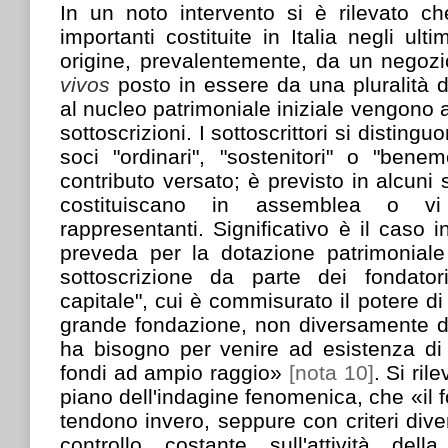
In un noto intervento si è rilevato ch
importanti costituite in Italia negli ult
origine, prevalentemente, da un negoz
vivos
posto in essere da una pluralità d
al nucleo patrimoniale iniziale vengono a
sottoscrizioni. I sottoscrittori si distingu
soci "ordinari", "sostenitori" o "benem
contributo versato; è previsto in alcuni s
costituiscano in assemblea o v
rappresentanti. Significativo è il caso in
preveda per la dotazione patrimoniale
sottoscrizione da parte dei fondato
capitale", cui è commisurato il potere di 
grande fondazione, non diversamente d
ha bisogno per venire ad esistenza di 
fondi ad ampio raggio»
[nota 10]
. Si ril
piano dell'indagine fenomenica, che «il f
tendono invero, seppure con criteri dive
controllo costante sull'attività dell