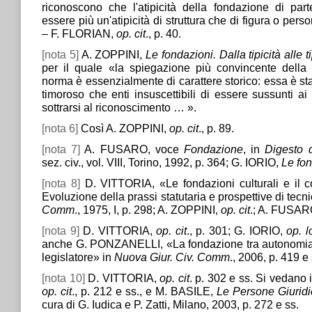
riconoscono che l'atipicità della fondazione di part
essere più un'atipicità di struttura che di figura o pe
– F. FLORIAN,
op. cit
., p. 40.
[nota 5]
A. ZOPPINI,
Le fondazioni. Dalla tipicità alle t
per il quale «la spiegazione più convincente della
norma è essenzialmente di carattere storico: essa è st
timoroso che enti insuscettibili di essere sussunti ai
sottrarsi al riconoscimento … ».
[nota 6]
Così A. ZOPPINI,
op. cit
., p. 89.
[nota 7]
A. FUSARO, voce
Fondazione
, in
Digesto d
sez. civ., vol. VIII, Torino, 1992, p. 364; G. IORIO,
Le fo
[nota 8]
D. VITTORIA, «Le fondazioni culturali e il c
Evoluzione della prassi statutaria e prospettive di tec
Comm
., 1975, I, p. 298; A. ZOPPINI,
op. cit
.; A. FUSA
[nota 9]
D. VITTORIA,
op. cit
., p. 301; G. IORIO,
op. lo
anche G. PONZANELLI, «La fondazione tra autonomia de
legislatore» in
Nuova Giur. Civ. Comm
., 2006, p. 419 e 
[nota 10]
D. VITTORIA,
op. cit
. p. 302 e ss. Si vedano
op. cit
., p. 212 e ss., e M. BASILE,
Le
Persone Giurid
cura di G. Iudica e P. Zatti, Milano, 2003, p. 272 e ss.