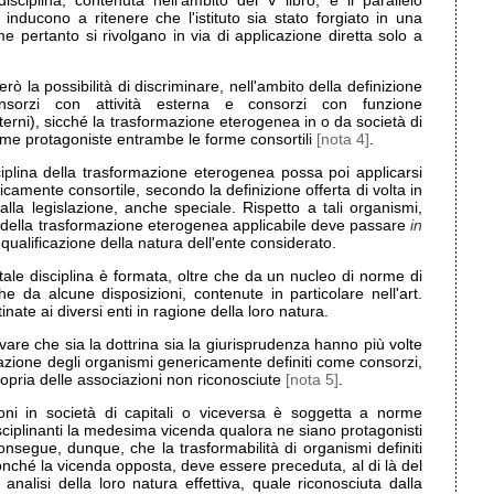
li inducono a ritenere che l'istituto sia stato forgiato in una
e pertanto si rivolgano in via di applicazione diretta solo a
rò la possibilità di discriminare, nell'ambito della definizione
onsorzi con attività esterna e consorzi con funzione
terni), sicché la trasformazione eterogenea in o da società di
come protagoniste entrambe le forme consortili
[nota 4]
.
sciplina della trasformazione eterogenea possa poi applicarsi
camente consortile, secondo la definizione offerta di volta in
alla legislazione, anche speciale. Rispetto a tali organismi,
ina della trasformazione eterogenea applicabile deve passare
in
qualificazione della natura dell'ente considerato.
e tale disciplina è formata, oltre che da un nucleo di norme di
e da alcune disposizioni, contenute in particolare nell'art.
nate ai diversi enti in ragione della loro natura.
vare che sia la dottrina sia la giurisprudenza hanno più volte
cazione degli organismi genericamente definiti come consorzi,
ropria delle associazioni non riconosciute
[nota 5]
.
oni in società di capitali o viceversa è soggetta a norme
isciplinanti la medesima vicenda qualora ne siano protagonisti
nsegue, dunque, che la trasformabilità di organismi definiti
, nonché la vicenda opposta, deve essere preceduta, al di là del
nalisi della loro natura effettiva, quale riconosciuta dalla