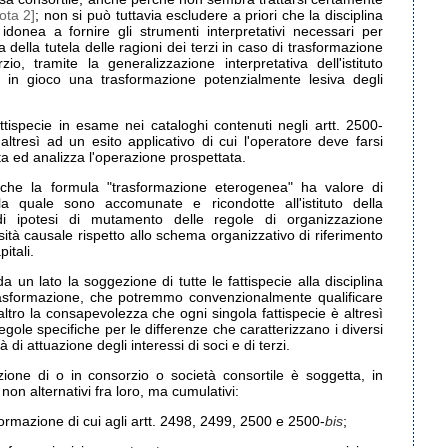
ota 2]
; non si può tuttavia escludere a priori che la disciplina
idonea a fornire gli strumenti interpretativi necessari per
della tutela delle ragioni dei terzi in caso di trasformazione
io, tramite la generalizzazione interpretativa dell'istituto
 in gioco una trasformazione potenzialmente lesiva degli
ttispecie in esame nei cataloghi contenuti negli artt. 2500-
tresì ad un esito applicativo di cui l'operatore deve farsi
ta ed analizza l'operazione prospettata.
 che la formula "trasformazione eterogenea" ha valore di
 la quale sono accomunate e ricondotte all'istituto della
di ipotesi di mutamento delle regole di organizzazione
ersità causale rispetto allo schema organizzativo di riferimento
itali.
 un lato la soggezione di tutte le fattispecie alla disciplina
trasformazione, che potremmo convenzionalmente qualificare
altro la consapevolezza che ogni singola fattispecie è altresì
gole specifiche per le differenze che caratterizzano i diversi
à di attuazione degli interessi di soci e di terzi.
one di o in consorzio o società consortile è soggetta, in
na non alternativi fra loro, ma cumulativi:
formazione di cui agli artt. 2498, 2499, 2500 e 2500-
bis
;