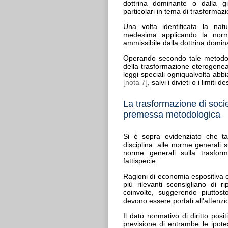
dottrina dominante o dalla gi
particolari in tema di trasformaz
Una volta identificata la natu
medesima applicando la norma
ammissibile dalla dottrina domi
Operando secondo tale metodo, m
della trasformazione eterogenea 
leggi speciali ogniqualvolta abbi
[nota 7]
, salvi i divieti o i limiti 
La trasformazione di societ
premessa metodologica
Si è sopra evidenziato che tal
disciplina: alle norme generali 
norme generali sulla trasform
fattispecie.
Ragioni di economia espositiva e 
più rilevanti sconsigliano di r
coinvolte, suggerendo piuttosto
devono essere portati all'attenzi
Il dato normativo di diritto pos
previsione di entrambe le ipote