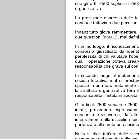
che gli artt. 2500-
septies
e 250
organizzativa.
La previsione espressa delle fat
conduce tuttavia a due peculiari es
Innanzitutto giova rammentare, in
due questioni
[nota 1]
, mai defin
In primo luogo, il riconoscimento
consorzio giustificato dall'iden
perplessità di chi valutava l'ope
quali l'operazione poteva creare
responsabilità che grava sui cons
In secondo luogo, il mutamento 
società lucrativa mal si presta
spesso in un mero mutamento del
la struttura organizzativa (era
responsabilità limitata in società 
Gli articoli 2500-
septies
e 2500
infatti, prevedono espressamen
consorzio e viceversa, dall'alt
integralmente alla disciplina sp
partenza o alla meta una società 
Nulla si dice tutt'ora delle vic
avvengano nel rispetto della ca