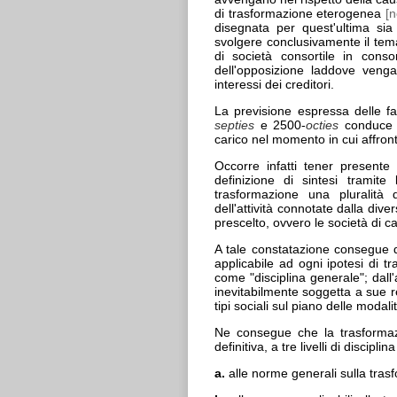
di trasformazione eterogenea
[n
disegnata per quest'ultima sia 
svolgere conclusivamente il tema 
di società consortile in consorz
dell'opposizione laddove venga
interessi dei creditori.
La previsione espressa delle fa
septies
e 2500-
octies
conduce al
carico nel momento in cui affron
Occorre infatti tener presente
definizione di sintesi tramite
trasformazione una pluralità 
dell'attività connotate dalla div
prescelto, ovvero le società di cap
A tale constatazione consegue da
applicabile ad ogni ipotesi di 
come "disciplina generale"; dall'
inevitabilmente soggetta a sue re
tipi sociali sul piano delle modalit
Ne consegue che la trasformazi
definitiva, a tre livelli di discipli
a.
alle norme generali sulla tras