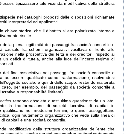
0-
octies
tipizzassero tale vicenda modificativa della struttura
tispecie nei cataloghi proposti dalle disposizioni richiamate
iti interpretativi ed applicativi.
 chiave storica, che il dibattito si era polarizzato intorno a
itivamente risolte.
 della piena legittimità dei passaggi fra società consortile e
tità causale fra schemi organizzativi vacillava di fronte alle
razione nella prospettiva dei terzi e dei creditori, rispetto ai
 un deficit di tutela, anche alla luce dell'incerto regime di
orziati.
del fine associativo nei passaggi fra società consortile e
va ad essere qualificato come trasformazione, risolvendosi
l'oggetto sociale, e quindi dello scopo, restando inalterata
 il caso, per esempio, del passaggio da società consortile a
lucrativa a responsabilità limitata).
-
octies
rendono obsoleta quest'ultima questione: da un lato,
te la trasformazione di società lucrativa di capitali in
ro qualificano nei medesimi termini, e quindi assoggettano
ecifica, ogni mutamento organizzativo che veda sulla linea di
di capitali e una società consortile.
ende modificative della struttura organizzativa dell'ente che
usa consortile, anche perché non sembra trattarsi certamente