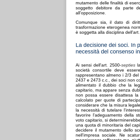
mutamento delle finalità di eserc
soggetto debitore da parte del
all'opposizione.
Comunque sia, il dato di dirit
trasformazione eterogenea norma
è soggetta alla disciplina dell'art
La decisione dei soci. In 
necessità del consenso in
Ai sensi dell'art. 2500-
septies
la
società consortile deve esser
rappresentano almeno i 2/3 del ca
2437 e 2473 c.c., dei soci non c
alimentato il dubbio che la leg
capitario, ma appare senza dubb
non possa essere disattesa la
calcolato per quote di partecip
considerare che la misura lega
la necessità di tutelare l'inter
favorire l'adeguamento della st
voto capitario, si determinerebb
una quota di minoritaria del cap
decidere il mutamento dello sc
nell'impresa sociale. Ne scat