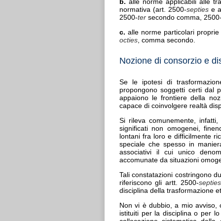
b.
alle norme applicabili alle 
normativa (art. 2500-
septies
e a
2500-
ter
secondo comma, 2500
c.
alle norme particolari proprie 
octies
, comma secondo.
Nozione di consorzio e di
Se le ipotesi di trasformazion
propongono soggetti certi dal pu
appaiono le frontiere della no
capace di coinvolgere realtà dis
Si rileva comunemente, infatti, 
significati non omogenei, fine
lontani fra loro e difficilmente 
speciale che spesso in maniera
associativi il cui unico deno
accomunate da situazioni omog
Tali constatazioni costringono du
riferiscono gli artt. 2500-
septie
disciplina della trasformazione 
Non vi è dubbio, a mio avviso, che
istituiti per la disciplina o per
collocazione sistematica della d