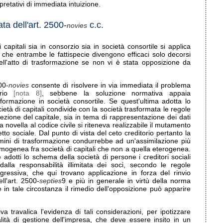
pretativi di immediata intuizione.
ata dell'art. 2500-
c.c.
novies
 capitali sia in consorzio sia in società consortile si applica
che entrambe le fattispecie divengono efficaci solo decorsi
dell'atto di trasformazione se non vi è stata opposizione da
500-
novies
consente di risolvere in via immediata il problema
orio
[nota 8]
, sebbene la soluzione normativa appaia
ormazione in società consortile. Se quest'ultima adotta lo
età di capitali condivide con la società trasformata le regole
ezione del capitale, sia in tema di rappresentazione dei dati
a novella al codice civile si riteneva realizzabile il mutamento
etto sociale. Dal punto di vista del ceto creditorio pertanto la
ermini di trasformazione condurrebbe ad un'assimilazione più
mogenea fra società di capitali che non a quella eterogenea.
 adotti lo schema della società di persone i creditori sociali
 dalla responsabilità illimitata dei soci, secondo le regole
gressiva, che qui trovano applicazione in forza del rinvio
ll'art. 2500-
septies
9 e più in generale in virtù della norma
in tale circostanza il rimedio dell'opposizione può apparire
va travalica l'evidenza di tali considerazioni, per ipotizzare
ità di gestione dell'impresa, che deve essere insito in un