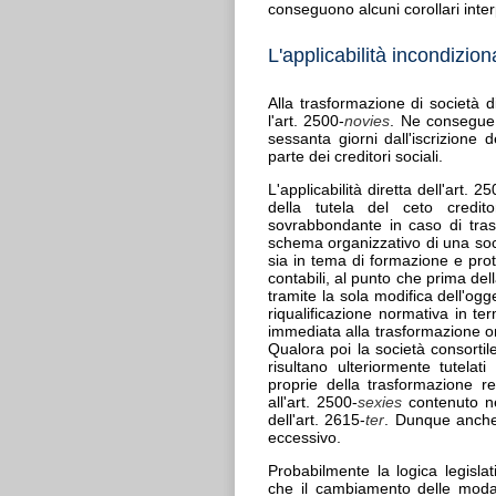
conseguono alcuni corollari inter
L'applicabilità incondizion
Alla trasformazione di società di
l'art. 2500-
novies
. Ne consegue 
sessanta giorni dall'iscrizione 
parte dei creditori sociali.
L'applicabilità diretta dell'art. 2
della tutela del ceto credit
sovrabbondante in caso di trasf
schema organizzativo di una soci
sia in tema di formazione e prot
contabili, al punto che prima dell
tramite la sola modifica dell'ogg
riqualificazione normativa in t
immediata alla trasformazione o
Qualora poi la società consortile
risultano ulteriormente tutelati
proprie della trasformazione re
all'art. 2500-
sexies
contenuto ne
dell'art. 2615-
ter
. Dunque anche 
eccessivo.
Probabilmente la logica legislati
che il cambiamento delle modal