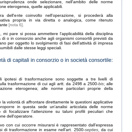
urisprudenza onde selezionare, nell'ambito delle norme
ione eterogenea, quelle applicabili.
ra dell'ente coinvolto nell'operazione, si procederà alla
tiva propria in via diretta o analogica, come ritenuto
nante
[nota 6]
.
i pare si possa ammettere l'applicabilità della disciplina
di o in consorzio anche agli organismi consortili previsti da
ano per oggetto lo svolgimento di fasi dell'attività di impresa
desumibili dalle stesse leggi speciali.
à di capitali in consorzio o in società consortile:
i ipotesi di trasformazione sono soggette a tre livelli di
sulla trasformazione di cui agli artt. da 2498 a 2500-
bis
; alle
azione eterogenea; alle norme particolari proprie della
la volontà di affrontare direttamente le questioni applicative
iproporre in questa sede un'analisi articolata delle norme
 di focalizzare l'attenzione su taluni profili peculiari che
one dell'operatore.
itivo con cui occorre misurarsi è rappresentato dall'espressa
si di trasformazione in esame nell'art. 2500-
septies
, da cui