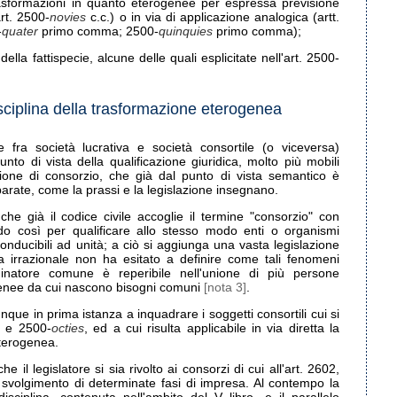
trasformazioni in quanto eterogenee per espressa previsione
rt. 2500-
novies
c.c.) o in via di applicazione analogica (artt.
-
quater
primo comma; 2500-
quinquies
primo comma);
della fattispecie, alcune delle quali esplicitate nell'art. 2500-
sciplina della trasformazione eterogenea
e fra società lucrativa e società consortile (o viceversa)
nto di vista della qualificazione giuridica, molto più mobili
zione di consorzio, che già dal punto di vista semantico è
parate, come la prassi e la legislazione insegnano.
che già il codice civile accoglie il termine "consorzio" con
ndo così per qualificare allo stesso modo enti o organismi
riconducibili ad unità; a ciò si aggiunga una vasta legislazione
 irrazionale non ha esitato a definire come tali fenomeni
minatore comune è reperibile nell'unione di più persone
enee da cui nascono bisogni comuni
[nota 3]
.
nque in prima istanza a inquadrare i soggetti consortili cui si
s
e 2500-
octies
, ed a cui risulta applicabile in via diretta la
eterogenea.
 il legislatore si sia rivolto ai consorzi di cui all'art. 2602,
 lo svolgimento di determinate fasi di impresa. Al contempo la
isciplina, contenuta nell'ambito del V libro, e il parallelo