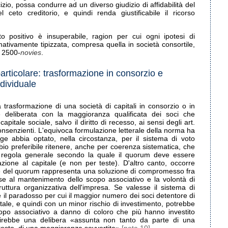
izio, possa condurre ad un diverso giudizio di affidabilità del
 ceto creditorio, e quindi renda giustificabile il ricorso
to positivo è insuperabile, ragion per cui ogni ipotesi di
tivamente tipizzata, compresa quella in società consortile,
. 2500-
novies
.
particolare: trasformazione in consorzio e
dividuale
 trasformazione di una società di capitali in consorzio o in
e deliberata con la maggioranza qualificata dei soci che
pitale sociale, salvo il diritto di recesso, ai sensi degli art.
onsenzienti. L'equivoca formulazione letterale della norma ha
ge abbia optato, nella circostanza, per il sistema di voto
io preferibile ritenere, anche per coerenza sistematica, che
 regola generale secondo la quale il quorum deve essere
azione al capitale (e non per teste). D'altro canto, occorre
le del quorum rappresenta una soluzione di compromesso fra
esse al mantenimento dello scopo associativo e la volontà di
ruttura organizzativa dell'impresa. Se valesse il sistema di
e il paradosso per cui il maggior numero dei soci detentore di
itale, e quindi con un minor rischio di investimento, potrebbe
opo associativo a danno di coloro che più hanno investito
urirebbe una delibera «assunta non tanto da parte di una