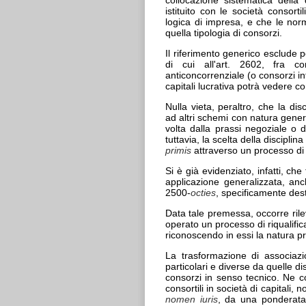
istituito con le società consorti
logica di impresa, e che le norm
quella tipologia di consorzi.
Il riferimento generico esclude pe
di cui all'art. 2602, fra c
anticoncorrenziale (o consorzi in
capitali lucrativa potrà vedere 
Nulla vieta, peraltro, che la di
ad altri schemi con natura generi
volta dalla prassi negoziale o d
tuttavia, la scelta della discipl
primis
attraverso un processo di 
Si è già evidenziato, infatti, ch
applicazione generalizzata, anch
2500-
octies
, specificamente desti
Data tale premessa, occorre rile
operato un processo di riqualifi
riconoscendo in essi la natura p
La trasformazione di associazi
particolari e diverse da quelle d
consorzi in senso tecnico. Ne co
consortili in società di capitali
nomen iuris
, da una ponderata a