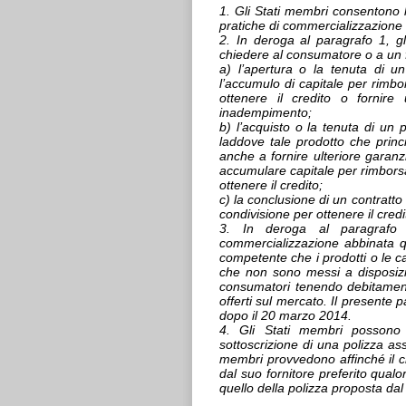
1. Gli Stati membri consentono 
pratiche di commercializzazione
2. In deroga al paragrafo 1, g
chiedere al consumatore o a un f
a) l’apertura o la tenuta di u
l’accumulo di capitale per rimbor
ottenere il credito o fornire 
inadempimento;
b) l’acquisto o la tenuta di un 
laddove tale prodotto che princi
anche a fornire ulteriore garanz
accumulare capitale per rimborsar
ottenere il credito;
c) la conclusione di un contratto 
condivisione per ottenere il credi
3. In deroga al paragrafo 
commercializzazione abbinata qu
competente che i prodotti o le cat
che non sono messi a disposiz
consumatori tenendo debitamente
offerti sul mercato. Il presente 
dopo il 20 marzo 2014.
4. Gli Stati membri possono c
sottoscrizione di una polizza assi
membri provvedono affinché il cre
dal suo fornitore preferito qualo
quello della polizza proposta dal