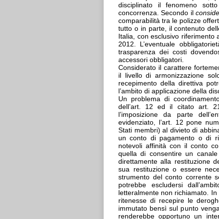
disciplinato il fenomeno sotto 
concorrenza. Secondo il
consid
comparabilità tra le polizze offe
tutto o in parte, il contenuto del
Italia, con esclusivo riferimento
2012. L’eventuale obbligatorietà
trasparenza dei costi dovendosi
accessori obbligatori.
Considerato il carattere fortem
il livello di armonizzazione s
recepimento della direttiva pot
l’ambito di applicazione della dis
Un problema di coordinamento 
dell’art. 12 ed il citato art.
l’imposizione da parte dell’e
evidenziato, l’art. 12 pone num
Stati membri) al divieto di abbi
un conto di pagamento o di ris
notevoli affinità con il conto 
quella di consentire un canale
direttamente alla restituzione d
sua restituzione o essere nec
strumento del conto corrente 
potrebbe escludersi dall’ambi
letteralmente non richiamato. In
ritenesse di recepire le derogh
immutato bensì sul punto venga 
renderebbe opportuno un inte