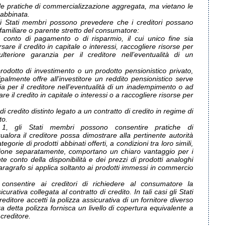
le pratiche di commercializzazione aggregata, ma vietano le
 abbinata.
li Stati membri possono prevedere che i creditori possano
amiliare o parente stretto del consumatore:
n conto di pagamento o di risparmio, il cui unico fine sia
sare il credito in capitale o interessi, raccogliere risorse per
ulteriore garanzia per il creditore nell’eventualità di un
prodotto di investimento o un prodotto pensionistico privato,
palmente offre all’investitore un reddito pensionistico serve
ia per il creditore nell’eventualità di un inadempimento o ad
e il credito in capitale o interessi o a raccogliere risorse per
di credito distinto legato a un contratto di credito in regime di
to.
1, gli Stati membri possono consentire pratiche di
alora il creditore possa dimostrare alla pertinente autorità
egorie di prodotti abbinati offerti, a condizioni tra loro simili,
ione separatamente, comportano un chiaro vantaggio per i
 conto della disponibilità e dei prezzi di prodotti analoghi
paragrafo si applica soltanto ai prodotti immessi in commercio
onsentire ai creditori di richiedere al consumatore la
curativa collegata al contratto di credito. In tali casi gli Stati
ditore accetti la polizza assicurativa di un fornitore diverso
ra detta polizza fornisca un livello di copertura equivalente a
 creditore.