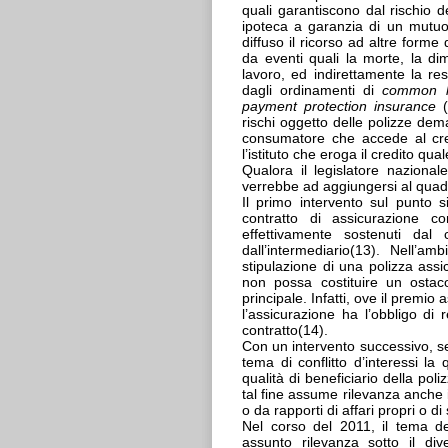
quali garantiscono dal rischio 
ipoteca a garanzia di un mutuo(
diffuso il ricorso ad altre form
da eventi quali la morte, la dim
lavoro, ed indirettamente la res
dagli ordinamenti di
common 
payment protection insurance
rischi oggetto delle polizze dem
consumatore che accede al cre
l’istituto che eroga il credito qua
Qualora il legislatore nazional
verrebbe ad aggiungersi al quad
Il primo intervento sul punto s
contratto di assicurazione 
effettivamente sostenuti dal
dall’intermediario(13). Nell’
stipulazione di una polizza ass
non possa costituire un ostacol
principale. Infatti, ove il premio
l’assicurazione ha l’obbligo di 
contratto(14).
Con un intervento successivo, s
tema di conflitto d’interessi la
qualità di beneficiario della pol
tal fine assume rilevanza anche il
o da rapporti di affari propri o d
Nel corso del 2011, il tema del
assunto rilevanza sotto il div