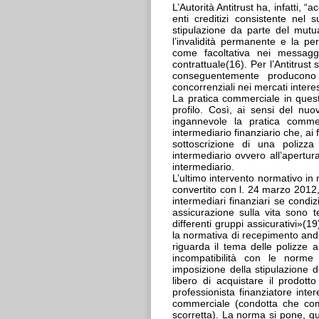
L’Autorità Antitrust ha, infatti, 
enti creditizi consistente nel 
stipulazione da parte del mutua
l’invalidità permanente e la per
come facoltativa nei messaggi
contrattuale(16). Per l’Antitrust 
conseguentemente producono e
concorrenziali nei mercati intere
La pratica commerciale in questi
profilo. Così, ai sensi del n
ingannevole la pratica comme
intermediario finanziario che, ai 
sottoscrizione di una polizza
intermediario ovvero all’apertu
intermediario.
L’ultimo intervento normativo in 
convertito con l. 24 marzo 2012, n
intermediari finanziari se condi
assicurazione sulla vita sono t
differenti gruppi assicurativi»(1
la normativa di recepimento and
riguarda il tema delle polizze 
incompatibilità con le norme 
imposizione della stipulazione d
libero di acquistare il prodot
professionista finanziatore int
commerciale (condotta che com
scorretta). La norma si pone, qui