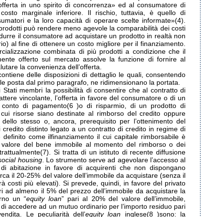
 l’offerta in uno spirito di concorrenza» ed al consumatore di
osto marginale inferiore. Il rischio, tuttavia, è quello di
sumatori e la loro capacità di operare scelte informate»(4).
iù prodotti può rendere meno agevole la comparabilità dei costi
 indurre il consumatore ad acquistare un prodotto in realtà non
o) al fine di ottenere un costo migliore per il finanziamento.
rcializzazione combinata di più prodotti a condizione che il
nte offerto sul mercato assolve la funzione di fornire al
utare la convenienza dell’offerta.
ntiene delle disposizioni di dettaglio le quali, consentendo
le posta dal primo paragrafo, ne ridimensionano la portata.
 Stati membri la possibilità di consentire che al contratto di
ttere vincolante, l’offerta in favore del consumatore o di un
n conto di pagamento(6 )o di risparmio, di un prodotto di
 cui risorse siano destinate al rimborso del credito oppure
a dello stesso o, ancora, prerequisito per l’ottenimento del
 credito distinto legato a un contratto di credito in regime di
 definito come ilfinanziamento il cui capitale rimborsabile è
 valore del bene immobile al momento del rimborso o dei
trattualmente(7). Si tratta di un istituto di recente diffusione
social housing
. Lo strumento serve ad agevolare l’accesso al
a di abitazione in favore di acquirenti che non dispongano
circa il 20-25% del valore dell’immobile da acquistare (senza il
rà costi più elevati). Si prevede, quindi, in favore del privato
 ad almeno il 5% del prezzo dell’immobile da acquistare la
erno un “
equity loan
” pari al 20% del valore dell’immobile,
 di accedere ad un mutuo ordinario per l’importo residuo pari
dita. Le peculiarità dell’
equity loan
inglese(8 )sono: la