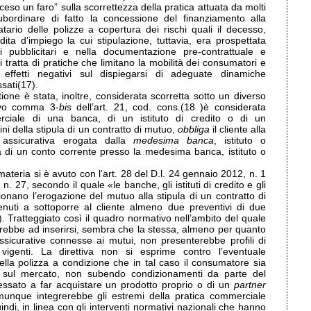
“acceso un faro” sulla scorrettezza della pratica attuata da molti
subordinare di fatto la concessione del finanziamento alla
tario delle polizze a copertura dei rischi quali il decesso,
dita d’impiego la cui stipulazione, tuttavia, era prospettata
 pubblicitari e nella documentazione pre-contrattuale e
si tratta di pratiche che limitano la mobilità dei consumatori e
ffetti negativi sul dispiegarsi di adeguate dinamiche
ssati(17).
one è stata, inoltre, considerata scorretta sotto un diverso
uovo comma 3-
bis
dell’art. 21, cod. cons.(18 )è considerata
rciale di una banca, di un istituto di credito o di un
fini della stipula di un contratto di mutuo,
obbliga
il cliente alla
 assicurativa erogata dalla
medesima banca
, istituto o
ra di un conto corrente presso la medesima banca, istituto o
materia si è avuto con l’art. 28 del D.l. 24 gennaio 2012, n. 1
. 27, secondo il quale «le banche, gli istituti di credito e gli
zionano l’erogazione del mutuo alla stipula di un contratto di
enuti a sottoporre al cliente almeno due preventivi di due
9). Tratteggiato così il quadro normativo nell’ambito del quale
rebbe ad inserirsi, sembra che la stessa, almeno per quanto
assicurative connesse ai mutui, non presenterebbe profili di
vigenti. La direttiva non si esprime contro l’eventuale
ella polizza a condizione che in tal caso il consumatore sia
to sul mercato, non subendo condizionamenti da parte del
eressato a far acquistare un prodotto proprio o di un
partner
unque integrerebbe gli estremi della pratica commerciale
ndi, in linea con gli interventi normativi nazionali che hanno