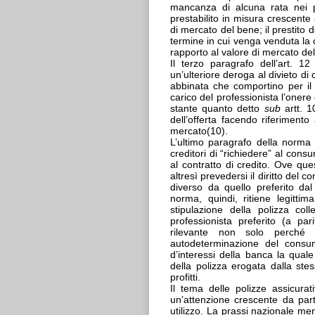
mancanza di alcuna rata nei p
prestabilito in misura crescent
di mercato del bene; il prestito 
termine in cui venga venduta la c
rapporto al valore di mercato de
Il terzo paragrafo dell’art. 12
un’ulteriore deroga al divieto di
abbinata che comportino per il
carico del professionista l’onere
stante quanto detto
sub
artt. 
dell’offerta facendo riferimento 
mercato(10).
L’ultimo paragrafo della norma at
creditori di “richiedere” al cons
al contratto di credito. Ove qu
altresì prevedersi il diritto del 
diverso da quello preferito dal
norma, quindi, ritiene legittim
stipulazione della polizza coll
professionista preferito (a par
rilevante non solo perché 
autodeterminazione del consum
d’interessi della banca la qual
della polizza erogata dalla st
profitti.
Il tema delle polizze assicurati
un’attenzione crescente da part
utilizzo. La prassi nazionale me