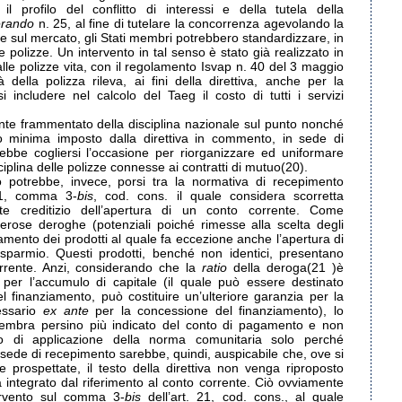
il profilo del conflitto di interessi e della tutela della
erando
n. 25, al fine di tutelare la concorrenza agevolando la
rte sul mercato, gli Stati membri potrebbero standardizzare, in
le polizze. Un intervento in tal senso è stato già realizzato in
 alle polizze vita, con il regolamento Isvap n. 40 del 3 maggio
 della polizza rileva, ai fini della direttiva, anche per la
 includere nel calcolo del Taeg il costo di tutti i servizi
ente frammentato della disciplina nazionale sul punto nonché
olo minima imposto dalla direttiva in commento, in sede di
rebbe cogliersi l’occasione per riorganizzare ed uniformare
ciplina delle polizze connesse ai contratti di mutuo(20).
potrebbe, invece, porsi tra la normativa di recepimento
 21, comma 3-
bis
, cod. cons. il quale considera scorretta
nte creditizio dell’apertura di un conto corrente. Come
erose deroghe (potenziali poiché rimesse alla scelta degli
namento dei prodotti al quale fa eccezione anche l’apertura di
parmio. Questi prodotti, benché non identici, presentano
corrente. Anzi, considerando che la
ratio
della deroga(21 )è
 per l’accumulo di capitale (il quale può essere destinato
el finanziamento, può costituire un’ulteriore garanzia per la
essario
ex ante
per la concessione del finanziamento), lo
sembra persino più indicato del conto di pagamento e non
to di applicazione della norma comunitaria solo perché
 sede di recepimento sarebbe, quindi, auspicabile che, ove si
e prospettate, il testo della direttiva non venga riproposto
integrato dal riferimento al conto corrente. Ciò ovviamente
rvento sul comma 3-
bis
dell’art. 21, cod. cons., al quale