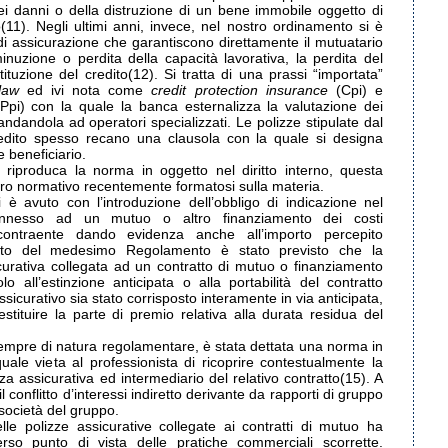
dei danni o della distruzione di un bene immobile oggetto di
11). Negli ultimi anni, invece, nel nostro ordinamento si è
e di assicurazione che garantiscono direttamente il mutuatario
inuzione o perdita della capacità lavorativa, la perdita del
tituzione del credito(12). Si tratta di una prassi “importata”
law
ed ivi nota come
credit protection insurance
(Cpi) e
(Ppi) con la quale la banca esternalizza la valutazione dei
andandola ad operatori specializzati. Le polizze stipulate dal
dito spesso recano una clausola con la quale si designa
le beneficiario.
e riproduca la norma in oggetto nel diritto interno, questa
ro normativo recentemente formatosi sulla materia.
i è avuto con l’introduzione dell’obbligo di indicazione nel
connesso ad un mutuo o altro finanziamento dei costi
 contraente dando evidenza anche all’importo percepito
ambito del medesimo Regolamento è stato previsto che la
icurativa collegata ad un contratto di mutuo o finanziamento
o all’estinzione anticipata o alla portabilità del contratto
 assicurativo sia stato corrisposto interamente in via anticipata,
restituire la parte di premio relativa alla durata residua del
empre di natura regolamentare, è stata dettata una norma in
 quale vieta al professionista di ricoprire contestualmente la
izza assicurativa ed intermediario del relativo contratto(15). A
 conflitto d’interessi indiretto derivante da rapporti di gruppo
i società del gruppo.
le polizze assicurative collegate ai contratti di mutuo ha
erso punto di vista delle pratiche commerciali scorrette.