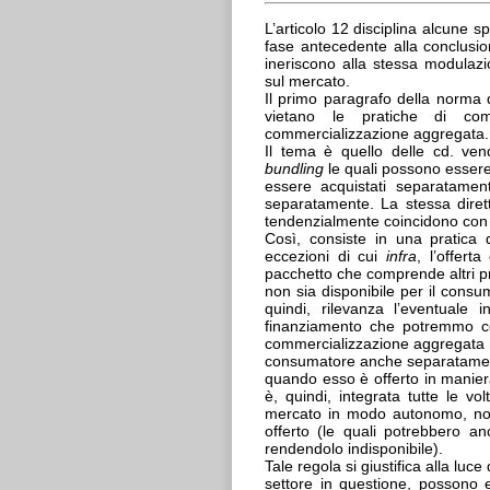
L’articolo 12 disciplina alcune 
fase antecedente alla conclusio
ineriscono alla stessa modulazi
sul mercato.
Il primo paragrafo della norma 
vietano le pratiche di com
commercializzazione aggregata.
Il tema è quello delle cd. ve
bundling
le quali possono essere
essere acquistati separatamen
separatamente. La stessa diretti
tendenzialmente coincidono con i
Così, consiste in una pratica 
eccezioni di cui
infra
, l’offert
pacchetto che comprende altri prod
non sia disponibile per il consu
quindi, rilevanza l’eventuale 
finanziamento che potremmo co
commercializzazione aggregata q
consumatore anche separatament
quando esso è offerto in maniera
è, quindi, integrata tutte le vo
mercato in modo autonomo, non 
offerto (le quali potrebbero an
rendendolo indisponibile).
Tale regola si giustifica alla luce
settore in questione, possono es