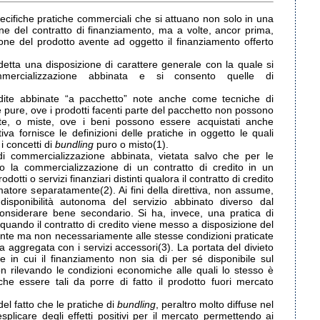
specifiche pratiche commerciali che si attuano non solo in una
ne del contratto di finanziamento, ma a volte, ancor prima,
one del prodotto avente ad oggetto il finanziamento offerto
detta una disposizione di carattere generale con la quale si
mercializzazione abbinata e si consento quelle di
ndite abbinate “a pacchetto” note anche come tecniche di
 pure, ove i prodotti facenti parte del pacchetto non possono
te, o miste, ove i beni possono essere acquistati anche
va fornisce le definizioni delle pratiche in oggetto le quali
 concetti di
bundling
puro o misto(1).
di commercializzazione abbinata, vietata salvo che per le
a o la commercializzazione di un contratto di credito in un
otti o servizi finanziari distinti qualora il contratto di credito
matore separatamente(2). Ai fini della direttiva, non assume,
indisponibilità autonoma del servizio abbinato diverso dal
nsiderare bene secondario. Si ha, invece, una pratica di
uando il contratto di credito viene messo a disposizione del
e ma non necessariamente alle stesse condizioni praticate
 aggregata con i servizi accessori(3). La portata del divieto
lte in cui il finanziamento non sia di per sé disponibile sul
rilevando le condizioni economiche alle quali lo stesso è
che essere tali da porre di fatto il prodotto fuori mercato
 del fatto che le pratiche di
bundling
, peraltro molto diffuse nel
plicare degli effetti positivi per il mercato permettendo ai