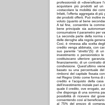
professionisti di «diversificare
acquistare più prodotti ad un c
«ostacolare la mobilità dei con
Infatti, l’offerta aggregata di p
dei prodotti offerti. Può inoltre
voluto (quanto al bene secondari
A tal fine, consentire la comme
bene principale sia autonomame
consumatore il parametro per val
La seconda parte della norma co
delle deroghe alla regola genera
Così, è rimessa alla scelta degli
credito venga abbinata, con cara
suo parente “stretto”(5): di u
investimento o pensionistico le
costituiscano ulteriore garanzi
finanziamento; di un contratto di
condivisione. Quest’ultimo viene
basato su una percentuale del
rimborsi del capitale fissata con
nel Regno Unito come forma di
credito e l’acquisto della cas
dell’investimento iniziale pari a 
quale il credito, ove erogato, av
che disponga di una somma pari
possibilità di ricevere dal gov
consentendo così al beneficiario
al 75% del prezzo di compraven