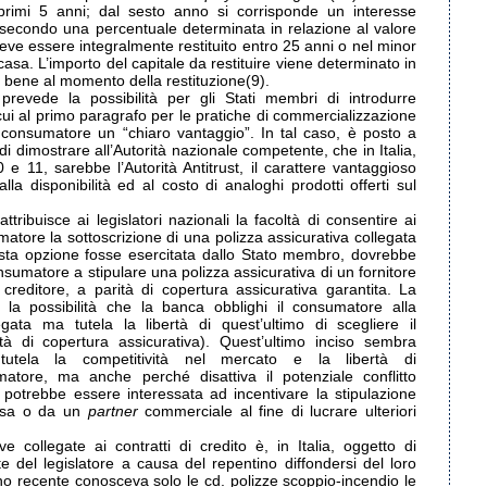
rimi 5 anni; dal sesto anno si corrisponde un interesse
e secondo una percentuale determinata in relazione al valore
deve essere integralmente restituito entro 25 anni o nel minor
asa. L’importo del capitale da restituire viene determinato in
l bene al momento della restituzione(9).
 prevede la possibilità per gli Stati membri di introdurre
 cui al primo paragrafo per le pratiche di commercializzazione
 consumatore un “chiaro vantaggio”. In tal caso, è posto a
 di dimostrare all’Autorità nazionale competente, che in Italia,
10 e 11, sarebbe l’Autorità Antitrust, il carattere vantaggioso
alla disponibilità ed al costo di analoghi prodotti offerti sul
tribuisce ai legislatori nazionali la facoltà di consentire ai
umatore la sottoscrizione di una polizza assicurativa collegata
esta opzione fosse esercitata dallo Stato membro, dovrebbe
consumatore a stipulare una polizza assicurativa di un fornitore
 creditore, a parità di copertura assicurativa garantita. La
a la possibilità che la banca obblighi il consumatore alla
egata ma tutela la libertà di quest’ultimo di scegliere il
ità di copertura assicurativa). Quest’ultimo inciso sembra
tutela la competitività nel mercato e la libertà di
atore, ma anche perché disattiva il potenziale conflitto
e potrebbe essere interessata ad incentivare la stipulazione
essa o da un
partner
commerciale al fine di lucrare ulteriori
ve collegate ai contratti di credito è, in Italia, oggetto di
e del legislatore a causa del repentino diffondersi del loro
no recente conosceva solo le cd. polizze scoppio-incendio le