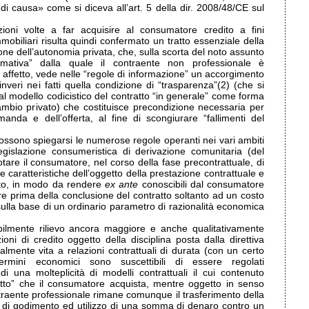
i causa» come si diceva all’art. 5 della dir. 2008/48/CE sul
ioni volte a far acquisire al consumatore credito a fini
immobiliari risulta quindi confermato un tratto essenziale della
one dell’autonomia privata, che, sulla scorta del noto assunto
ormativa” dalla quale il contraente non professionale è
e affetto, vede nelle “regole di informazione” un accorgimento
nveri nei fatti quella condizione di “trasparenza”(2) (che si
l modello codicistico del contratto “in generale” come forma
cambio privato) che costituisce precondizione necessaria per
manda e dell’offerta, al fine di scongiurare “fallimenti del
ssono spiegarsi le numerose regole operanti nei vari ambiti
egislazione consumeristica di derivazione comunitaria (del
are il consumatore, nel corso della fase precontrattuale, di
e caratteristiche dell’oggetto della prestazione contrattuale e
nto, in modo da rendere
ex ante
conoscibili dal consumatore
re prima della conclusione del contratto soltanto ad un costo
 sulla base di un ordinario parametro di razionalità economica
ilmente rilievo ancora maggiore e anche qualitativamente
ioni di credito oggetto della disciplina posta dalla direttiva
lmente vita a relazioni contrattuali di durata (con un certo
rmini economici sono suscettibili di essere regolati
 una molteplicità di modelli contrattuali il cui contenuto
odotto” che il consumatore acquista, mentre oggetto in senso
ntraente professionale rimane comunque il trasferimento della
 di godimento ed utilizzo di una somma di denaro contro un