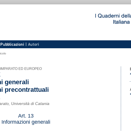
icolo
 COMPARATO ED EUROPEO
E
ni generali
ni precontrattuali
s
arato, Università di Catania
Art. 13
Informazioni generali