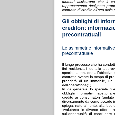
membri assicurano che il cred
rappresentante designato prop
contratto di credito all’atto della
Gli obblighi di info
creditori: informazi
precontrattuali
Le asimmetrie informative 
precontrattuale
Il lungo processo che ha condotto
fini residenziali ed alla approv
speciale attenzione all’obiettiv
contratto avente lo scopo di pro
proprietà di un immobile, un ad
dell’operazione(1).
In via generale, lo speciale rili
obblighi informativi rispetto a
credito ai consumatori (ambito
diversamente da come accade in a
spiega, naturalmente, alla luce 
«valutare» le diverse offerte 
sull’opportunità di concludere 