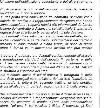
del valore dell’obbligazione sottostante o dell’altro strumento
ritto di recesso a norma del secondo comma del presente
ttiva 2002/65/CE non si applica.
il Pies prima della conclusione del contratto, si ritiene che il
rmediario del credito o il rappresentante designato che hanno
iano soddisfatto i requisiti relativi alle informazioni da fornire
sione del contratto a distanza di cui all’articolo 3, paragrafo
quisiti di cui all’articolo 5, paragrafo 1, di tale direttiva.
no il modello Pies salvo per quanto previsto nell’allegato II.
 che il creditore o, se del caso, l’intermediario del credito o
rniscano al consumatore o siano tenuti, in base al diritto
matore è fornita in un documento distinto che può essere
il potere di adottare atti delegati conformemente all’articolo
a formulazione standard dell’allegato II, parte A, o delle
rte B per tenere conto della necessità di informazioni o
otti che non erano offerti prima del 20 marzo 2014. Tali atti
a struttura o il formato del Pies.
e telefonia vocale di cui all’articolo 3, paragrafo 3, della
one delle principali caratteristiche del servizio finanziario da
, paragrafo 3, lettera b), secondo trattino, di tale direttiva
cui all’allegato II, parte A, sezioni da 3 a 6, della presente
e, almeno nei casi in cui non sussiste il diritto di recesso, il
mediario del credito o il rappresentante designato fornisca al
zza del contratto di credito all’atto della presentazione
ditore. Nei casi in cui sussiste il diritto di recesso, gli Stati