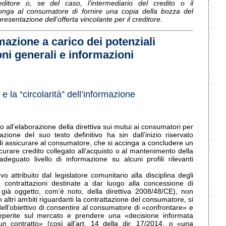
itore o, se del caso, l’intermediario del credito o il
onga al consumatore di fornire una copia della bozza del
 presentazione dell’offerta vincolante per il creditore.
rmazione a carico dei potenziali
oni generali e informazioni
e la “circolarità” dell’informazione
 all’elaborazione della direttiva sui mutui ai consumatori per
azione del suo testo definitivo ha sin dall’inizio riservato
o di assicurare al consumatore, che si accinga a concludere un
curare credito collegato all’acquisto o al mantenimento della
eguato livello di informazione su alcuni profili rilevanti
evo attribuito dal legislatore comunitario alla disciplina degli
lle contrattazioni destinate a dar luogo alla concessione di
 già oggetto, com’è noto, della direttiva 2008/48/CE), non
ltri ambiti riguardanti la contrattazione del consumatore, si
dell’obiettivo di consentire al consumatore di «confrontare» e
reperite sul mercato e prendere una «decisione informata
un contratto» (così all’art. 14 della dir. 17/2014, o «una