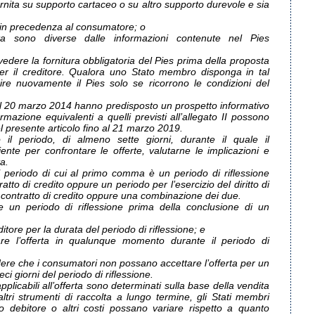
 fornita su supporto cartaceo o su altro supporto durevole e sia
s in precedenza al consumatore; o
ferta sono diverse dalle informazioni contenute nel Pies
edere la fornitura obbligatoria del Pies prima della proposta
 per il creditore. Qualora uno Stato membro disponga in tal
ire nuovamente il Pies solo se ricorrono le condizioni del
el 20 marzo 2014 hanno predisposto un prospetto informativo
mazione equivalenti a quelli previsti all’allegato II possono
del presente articolo fino al 21 marzo 2019.
 il periodo, di almeno sette giorni, durante il quale il
ente per confrontare le offerte, valutarne le implicazioni e
a.
l periodo di cui al primo comma è un periodo di riflessione
atto di credito oppure un periodo per l’esercizio del diritto di
 contratto di credito oppure una combinazione dei due.
n periodo di riflessione prima della conclusione di un
editore per la durata del periodo di riflessione; e
re l’offerta in qualunque momento durante il periodo di
ere che i consumatori non possano accettare l’offerta per un
ci giorni del periodo di riflessione.
 applicabili all’offerta sono determinati sulla base della vendita
 altri strumenti di raccolta a lungo termine, gli Stati membri
 debitore o altri costi possano variare rispetto a quanto