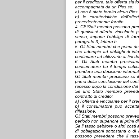
per il creditore, tale offerta sia
accompagnata da un Pies se:
a) non è stato fornito alcun Pie
b) le caratteristiche dell’of
precedentemente fornito.
4. Gli Stati membri possono prev
di qualsiasi offerta vincolante
senso, impone l’obbligo di forn
paragrafo 3, lettera b.
5. Gli Stati membri che prima d
che adempie ad obblighi di infor
continuare ad utilizzarlo ai fini 
6. Gli Stati membri precisano
consumatore ha il tempo suffici
prendere una decisione informat
Gli Stati membri precisano se i
prima della conclusione del contr
recesso dopo la conclusione del
Se uno Stato membro prevede u
contratto di credito:
a) l’offerta è vincolante per il cr
b) il consumatore può accetta
riflessione.
Gli Stati membri possono preved
periodo non superiore ai primi die
Se il tasso debitore o altri costi
di obbligazioni sottostanti o di
possono prevedere che il tasso