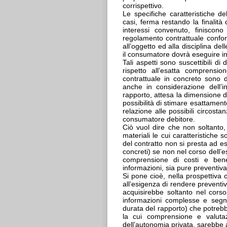
corrispettivo.
Le specifiche caratteristiche d
casi, ferma restando la finalit
interessi convenuto, finiscon
regolamento contrattuale conforma
all’oggetto ed alla disciplina de
il consumatore dovrà eseguire in fa
Tali aspetti sono suscettibili di 
rispetto all’esatta comprensio
contrattuale in concreto sono d
anche in considerazione dell’i
rapporto, attesa la dimensione d
possibilità di stimare esattamen
relazione alle possibili circost
consumatore debitore.
Ciò vuol dire che non soltanto
materiali le cui caratteristiche 
del contratto non si presta ad es
concreti) se non nel corso dell’e
comprensione di costi e benefi
informazioni, sia pure preventiv
Si pone cioè, nella prospettiva 
all’esigenza di rendere preventi
acquisirebbe soltanto nel corso
informazioni complesse e segnal
durata del rapporto) che potre
la cui comprensione e valutaz
dell’autonomia privata, sarebbe 