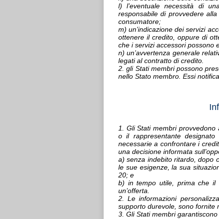
l) l’eventuale necessità di un
responsabile di provvedere alla 
consumatore;
m) un’indicazione dei servizi acc
ottenere il credito, oppure di ot
che i servizi accessori possono e
n) un’avvertenza generale relati
legati al contratto di credito.
2. gli Stati membri possono prescr
nello Stato membro. Essi notific
In
1. Gli Stati membri provvedono af
o il rappresentante designato 
necessarie a confrontare i credit
una decisione informata sull’oppo
a) senza indebito ritardo, dopo 
le sue esigenze, la sua situazion
20; e
b) in tempo utile, prima che il
un’offerta.
2. Le informazioni personalizz
supporto durevole, sono fornite me
3. Gli Stati membri garantiscon