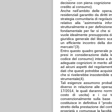
decisione con piena cognizione d
credito al consumo).
Anche nell’ambito delle operaz
residenziali garantito da diritti 
strategia comunitaria di regolazi
relativo alla “asimmetria inf
strutturalmente e per definizion
fondamentale per far sì che si i
vuole idealmente presupposta da
giuridica generale del libero s
un efficiente incontro della do
mercato”(3).
Entro questo quadro generale po
presi in considerazione dalla l
codice del consumo) intese a dot
adeguate cognizioni in merito all
ad alcuni aspetti del regolame
dati che questi potrebbe acquisi
che si rivelerebbe insostenibile
strumentale(4).
Tali esigenze assumono probab
diverso in relazione alle operaz
17/2014, le quali daranno norma
costo di uscita) e i cui te
convenzionalmente sulla base di
costituisce in definitiva il “pr
stretto della prestazione del co
proprietà o comunque la facoltà