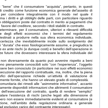
el “bene” che il consumatore “acquista”, pertanto, in questi
à di credito come funzione economica generale del’assetto di
o per coincidere integralmente con il modo nel quale il
 i diritti e gli obblighi delle parti, con particolare riguardo
lle obbligazioni poste dal contratto in merito ai pagamenti che
vore del creditore, secondo i titoli stabiliti in contratto.
determinare, per il consumatore, ulteriori e rilevanti difficoltà
ne degli effetti economici che i termini del regolamento
estinati a produrre nella sua sfera economica individuale,
ncertezza che inevitabilmente incide sullo svolgimento del
i “durata” che esso fisiologicamente assume, e pregiudica la
te
ex ante
rischi (e dunque costi) e benefici dell’operazione in
anze future che dovessero interessare la sfera individuale del
, non diversamente da quanto può avvenire rispetto a beni
sono pienamente conoscibili solo “con l’esperienza”, l’oggetto
sere ben conosciuto (in particolare nei suoi effetti economici
secuzione del rapporto contrattuale, ma, inoltre, che la piena
ci dell’operazione richiede un’attività di valutazione di
amente fornite, che hanno un elevato grado di complessità.
comunitaria dei rimedi alle “asimmetrie informative”, accanto
vamente disponibili informazioni che altrimenti il consumatore
 dell’esecuzione del contratto, quella di rendere “semplici”
are l’esistenza di rischi (anche legati alla dimensione di
bbero non essere immediatamente evidenti al consumatore (e
ione, nell’ambito della regolazione ordinaria e generale
ad esclusivo carico del contraente interessato).