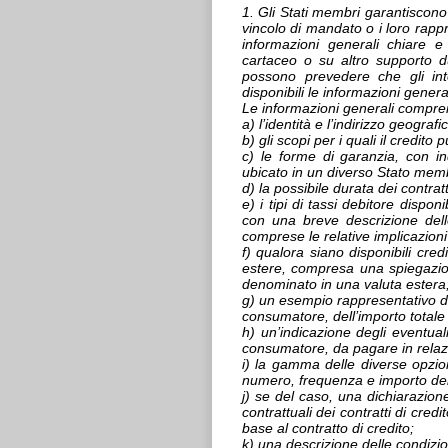
1. Gli Stati membri garantiscono 
vincolo di mandato o i loro rapp
informazioni generali chiare e 
cartaceo o su altro supporto du
possono prevedere che gli int
disponibili le informazioni general
Le informazioni generali compre
a) l’identità e l’indirizzo geograf
b) gli scopi per i quali il credito 
c) le forme di garanzia, con ind
ubicato in un diverso Stato mem
d) la possibile durata dei contratt
e) i tipi di tassi debitore dispon
con una breve descrizione delle
comprese le relative implicazion
f) qualora siano disponibili cred
estere, compresa una spiegazion
denominato in una valuta estera
g) un esempio rappresentativo dell
consumatore, dell’importo total
h) un’indicazione degli eventuali 
consumatore, da pagare in relazi
i) la gamma delle diverse opzion
numero, frequenza e importo dell
j) se del caso, una dichiarazione
contrattuali dei contratti di cred
base al contratto di credito;
k) una descrizione delle condizi