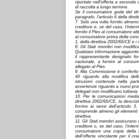
riportato nell’offerta a seconda 
di raccolta a lungo termine.
Se il consumatore gode del di
paragrafo, l’articolo 6 della dire
7. Solo una volta fornito almeno 
creditore e, se del caso, l’inte
fornito il Pies al consumatore abb
al consumatore prima della conclu
1, della direttiva 2002/65/CE e i re
8. Gli Stati membri non modifica
Qualsiasi informazione aggiuntiva
il rappresentante designato fo
nazionale, a fornire al consu
allegato al Pies.
9. Alla Commissione è conferito 
40 riguardo alla modifica dell
istruzioni contenute nella pa
avvertenze riguardo a nuovi prod
delegati non modificano tuttavia l
10. Per le comunicazioni mediant
direttiva 2002/65/CE, la descrizi
fornire ai sensi dell’articolo 3
comprende almeno gli elementi di 
direttiva.
11. Gli Stati membri assicurano ch
creditore o, se del caso, l’inter
consumatore una copia della bo
dell’offerta vincolante per il cre