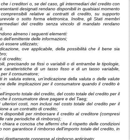
che i creditori o, se del caso, gli intermediari del credito con
resentanti designati rendano disponibili in qualsiasi momento
comprensibili relative ai contratti di credito, su supporto
revole o sotto forma elettronica. Inoltre, gli Stati membri
ermediari del credito senza vincolo di mandato rendano
i.
ndono almeno i seguenti elementi:
ico dell’emittente delle informazioni;
può essere utilizzato;
icazione, ove applicabile, della possibilità che il bene sia
bro;
i di credito;
ibili, precisando se fissi o variabili o di entrambe le tipologie,
 caratteristiche di un tasso fisso e di un tasso variabile,
i per il consumatore;
iti in valuta estera, un’indicazione della valuta o delle valute
e delle implicazioni per il consumatore quando il credito è
;
’importo totale del credito, del costo totale del credito per il
e che il consumatore deve pagare e del Taeg;
ulteriori costi, non inclusi nel costo totale del credito per il
one a un contratto di credito;
i disponibili per rimborsare il credito al creditore (compresi
e rate periodiche di rimborso);
 chiara e concisa che affermi che il rispetto delle condizioni
ito non garantisce il rimborso dell’importo totale del credito, in
oni direttamente connesse al rimborso anticipato;