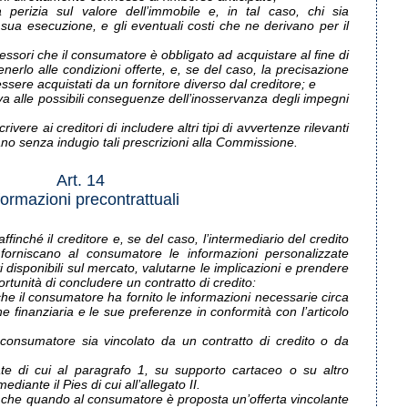
a perizia sul valore dell’immobile e, in tal caso, chi sia
sua esecuzione, e gli eventuali costi che ne derivano per il
essori che il consumatore è obbligato ad acquistare al fine di
tenerlo alle condizioni offerte, e, se del caso, la precisazione
ssere acquistati da un fornitore diverso dal creditore; e
va alle possibili conseguenze dell’inosservanza degli impegni
ivere ai creditori di includere altri tipi di avvertenze rilevanti
ano senza indugio tali prescrizioni alla Commissione.
Art. 14
formazioni precontrattuali
finché il creditore e, se del caso, l’intermediario del credito
forniscano al consumatore le informazioni personalizzate
i disponibili sul mercato, valutarne le implicazioni e prendere
rtunità di concludere un contratto di credito:
che il consumatore ha fornito le informazioni necessarie circa
e finanziaria e le sue preferenze in conformità con l’articolo
 consumatore sia vincolato da un contratto di credito o da
ate di cui al paragrafo 1, su supporto cartaceo o su altro
diante il Pies di cui all’allegato II.
o che quando al consumatore è proposta un’offerta vincolante