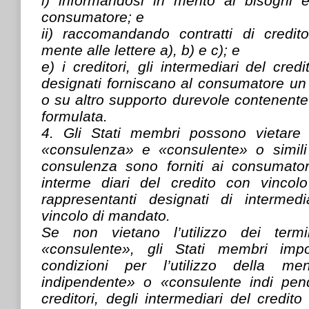
i) informandosi in merito ai bisogni e
consumatore; e
ii) raccomandando contratti di credi
mente alle lettere a), b) e c); e
e) i creditori, gli intermediari del cred
designati forniscano al consumatore u
o su altro supporto durevole contenent
formulata.
4. Gli Stati membri possono vietare l’
«consulenza» e «consulente» o simili
consulenza sono forniti ai consumatori
interme diari del credito con vinco
rappresentanti designati di intermed
vincolo di mandato.
Se non vietano l’utilizzo dei term
«consulente», gli Stati membri imp
condizioni per l’utilizzo della me
indipendente» o «consulente indi pen
creditori, degli intermediari del credit