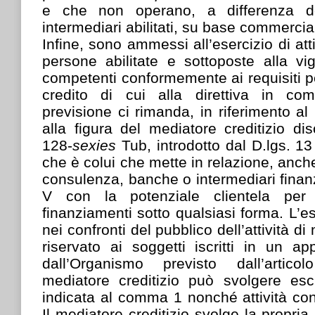
e che non operano, a differenza de
intermediari abilitati, su base commercia
Infine, sono ammessi all’esercizio di att
persone abilitate e sottoposte alla vig
competenti conformemente ai requisiti pe
credito di cui alla direttiva in co
previsione ci rimanda, in riferimento al n
alla figura del mediatore creditizio disc
128-
sexies
Tub, introdotto dal D.lgs. 1
che è colui che mette in relazione, anche 
consulenza, banche o intermediari finanzia
V con la potenziale clientela per
finanziamenti sotto qualsiasi forma. L’e
nei confronti del pubblico dell’attività di
riservato ai soggetti iscritti in un a
dall’Organismo previsto dall’artico
mediatore creditizio può svolgere escl
indicata al comma 1 nonché attività co
Il mediatore creditizio svolge la propria