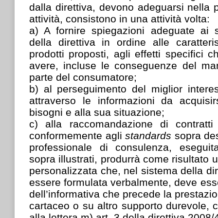
dalla direttiva, devono adeguarsi nella 
attività, consistono in una attività volta:
a) A fornire spiegazioni adeguate ai s
della direttiva in ordine alle caratteri
prodotti proposti, agli effetti specifici 
avere, incluse le conseguenze del m
parte del consumatore;
b) al perseguimento del miglior inter
attraverso le informazioni da acquisir
bisogni e alla sua situazione;
c) alla raccomandazione di contratti
conformemente agli
standards
sopra des
professionale di consulenza, esegui
sopra illustrati, produrrà come risultat
personalizzata che, nel sistema della dire
essere formulata verbalmente, deve esse
dell’informativa che precede la prestaz
cartaceo o su altro supporto durevole, 
alla lettera m) art. 3 della direttiva 2008