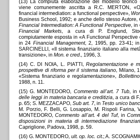
(13) La compiuta elaborazione del modello teorico d
viene comunemente ascritta a R.C. MERTON, «Ope
financial intermediation: a functional perspective»,
Wor
Business School, 1992; e anche dello stesso Autore,
Financial Intermediation: A Functional Perspective
, in
Financial Markets
, a cura di P. Englund, Stoc
compiutamente esposta in «A Functional Perspective o
in 24
Financial Management
, 2, 1995, pp. 23-41; in I
SARCINELLI, «Il sistema finanziario italiano alla metà 
transizione», in
Mon. e cred
., 1996, 3.
(14) C. DI NOIA, L. PIATTI,
Regolamentazione e mer
prospettive di riforma per il sistema italiano
, Milano,
«Sistema finanziario e regolamentazione»,
Bolletti
1988, n. 11.
(15) G. MONTEDORO,
Commento all’art. 7 Tub
, in
delle leggi in materia bancaria e creditizia
, a cura di 
p. 65; S. MEZZACAPO,
Sub art. 7
, in
Testo unico ban
M. Porzio, F. Belli, G. Losappio, M. Rispoli Farina, 
MONTEDORO,
Commento all’art. 4 del Tuf
, in
Comme
disposizioni in materia di intermediazione finanziar
Capriglione, Padova, 1998, p. 59.
(16) G. MONTEDORO,
ult. op. loc. cit
.; A. SCOGNAMI