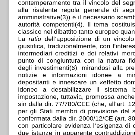
contemperamento tra il vincolo del segre
alla risalente regola generale di segr
amministrative(3)) e il necessario scamb
autorità competenti(4). Il tema costitui
classico nel dibattito tanto europeo qua
La
ratio
dell’apposizione di un vincolo
giustifica, tradizionalmente, con l’interes
intermediari creditizi e dei relativi mer
punto di congiuntura con la natura fidu
degli investimenti(6), mirandosi alla pr
notizie e informazioni idonee a mi
depositanti e innescare un «effetto do
idoneo a destabilizzare il sistema b
impostazione, tuttavia, promossa anche 
sin dalla dir. 77/780/CEE (che, all’art. 1
per gli Stati membri di previsione del s
confermata dalla dir. 2000/12/CE (art. 3
con particolare evidenza l’esigenza di
due istanze in apparente contraddizione