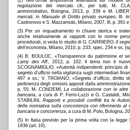
regolazione del mercato cfr., per tutti, M. C
amministrativo
, Bologna, 2013, p. 339 e M. LIBER
mercati
, in
Manuale di Diritto privato europeo
, III.
I
Castronovo e S. Mazzamuto, Milano, 2007, III, p. 391 e 
(3) Per un inquadramento in chiave storica e sistema
anche relativamente ai rapporti con le norme penal
procedurali, si veda lo studio di G. CARRIERO,
Il segr
dell’economia
, Milano, 2010, p. 233, spec. 234 e ss. (s
(4) B. BOULOC, «Transparence du patrimoine et sec
Lamy des Aff
., 2012, p. 102. Il tema non è nuovo 
SCOGNAMIGLIO, «Autorità indipendenti: principio di c
segreto d’ufficio nella vigilanza sugli intermediari finan
497 e ss.; V. TROIANO, «Segreto d’ufficio, diritto d
pertinenza degli omissis apposti dalla amministrazion
p. 55; M. CONDEMI,
La collaborazione con le altre 
bancaria
, a cura di P. Ferro-Luzzi e G. Castaldi, M
STABILINI,
Rapporti e possibili conflitti tra le Autor
delle normativa sulla concorrenza con riferimento al 
bancaria e concorrenza
, a cura di M. Polo, Bologna, 20
(5) In Italia previsto per la prima volta con la legge
1936 (art. 10).