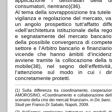
applicazione i destinatari della d
consumatori, rientrano)(36).
Al tema della sovrapposizione tra tutele ci
vigilanza e regolazione del mercato, v
un angolo prospettico tutt’affatto diff
«dell’architettura istituzionale della re
e segnatamente del mercato bancario»
della possibile convergenza di competen
settore e l’Arbitro bancario e finanziar
vicende che hanno àmbiti d’incidenza
avviene tramite la collocazione della 
mobile(38), nel segno dell’
effettività
l’attenzione sul modo in cui i diri
concretamente protetti.
(1) Sulla differenza tra coordinamento, cooperazio
AMOROSINO, «Coordinamento e collaborazione delle f
scenario della crisi dei mercati finanziari», in
Dir. banc.
Studi per Franco Di Sabato
, Napoli, 2009.
(2) Nell’ormai amplissima letteratura sui modelli di