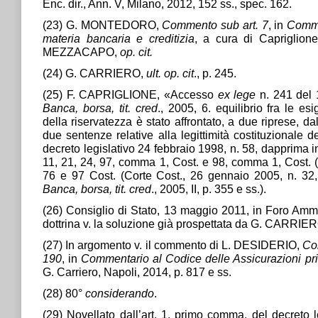
Enc. dir., Ann. V, Milano, 2012, 152 ss., spec. 162.
(23) G. MONTEDORO,
Commento sub art. 7
, in
Commen
materia bancaria e creditizia
, a cura di Capriglion
MEZZACAPO,
op. cit.
(24) G. CARRIERO,
ult. op. cit
., p. 245.
(25) F. CAPRIGLIONE, «Accesso
ex lege
n. 241 del 1
Banca, borsa, tit. cred
., 2005, 6. equilibrio fra le e
della riservatezza è stato affrontato, a due riprese, d
due sentenze relative alla legittimità costituzionale d
decreto legislativo 24 febbraio 1998, n. 58, dapprima in 
11, 21, 24, 97, comma 1, Cost. e 98, comma 1, Cost. (in
76 e 97 Cost. (Corte Cost., 26 gennaio 2005, n. 32, 
Banca, borsa, tit. cred
., 2005, II, p. 355 e ss.).
(26) Consiglio di Stato, 13 maggio 2011, in Foro Amm.
dottrina v. la soluzione già prospettata da G. CARRIE
(27) In argomento v. il commento di L. DESIDERIO,
Co
190
, in
Commentario al Codice delle Assicurazioni pri
G. Carriero, Napoli, 2014, p. 817 e ss.
(28) 80°
considerando
.
(29) Novellato dall’art. 1, primo comma, del decreto l