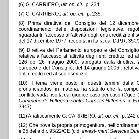
(6) G. CARRIERO,
ult. op. cit
., p. 234.
(7) G. CARRIERO.,
ult. op. cit
., p. 235.
(8) Prima direttiva del Consiglio del 12 dicembre
coordinamento delle disposizioni legislative, rego
riguardanti l’accesso all’attività degli enti creditizi e il
del 17 dicembre 1977, recepita in Italia dal D.P.R. 350
(9) Direttiva del Parlamento europeo e del Consigli
relativa all’accesso all’attività degli enti creditizi ed 
126 del 26 maggio 2000, abrogata dalla direttiva
europeo e del Consiglio, del 14 giugno 2006 , relativa 
enti creditizi ed al suo esercizio.
(10) Il tema viene posto in questi termini dalla C
pronunciandosi in materia, ha statuito che la compos
conflitto vada risolta dal giudice caso per caso (Cgce
Commune de Hillegom contro Cornelis Hillenius
, in
Eu
3947).
(11) Analiticamente G. CARRIERO,
ult. op. cit
., p. 242 
(12) Che trova la propria primogenitura, nell’ordinamen
e 25 della dir. 93/22/CE (c.d.
Invest- ment Services Dire