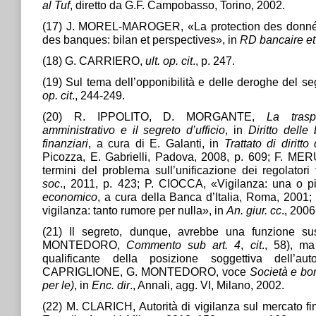
al Tuf
, diretto da G.F. Campobasso, Torino, 2002.
(17) J. MOREL-MAROGER, «La protection des donnée
des banques: bilan et perspectives», in
RD bancaire et 
(18) G. CARRIERO,
ult. op. cit
., p. 247.
(19) Sul tema dell’opponibilità e delle deroghe del 
op. cit
., 244-249.
(20) R. IPPOLITO, D. MORGANTE,
La trasp
amministrativo e il segreto d’ufficio
, in
Diritto delle
finanziari
, a cura di E. Galanti, in
Trattato di diritt
Picozza, E. Gabrielli, Padova, 2008, p. 609; F. MER
termini del problema sull’unificazione dei regolatori 
soc
., 2011, p. 423; P. CIOCCA, «Vigilanza: una o pi
economico
, a cura della Banca d’Italia, Roma, 2001;
vigilanza: tanto rumore per nulla», in
An. giur. cc
., 2006
(21) Il segreto, dunque, avrebbe una funzione sus
MONTEDORO,
Commento sub art. 4
,
cit
., 58), ma
qualificante della posizione soggettiva dell’aut
CAPRIGLIONE, G. MONTEDORO, voce
Società e bo
per le)
, in
Enc. dir
., Annali, agg. VI, Milano, 2002.
(22) M. CLARICH, Autorità di vigilanza sul mercato fina