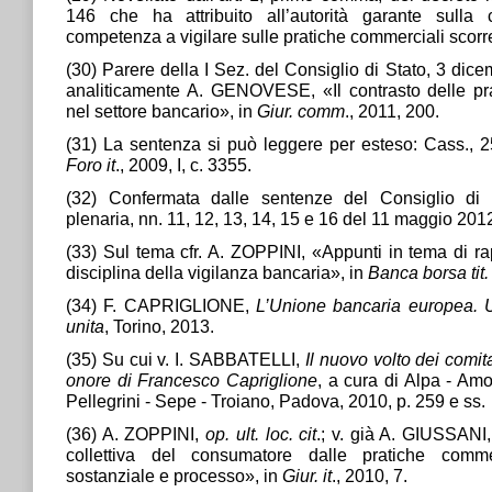
146 che ha attribuito all’autorità garante sulla
competenza a vigilare sulle pratiche commerciali scorre
(30) Parere della I Sez. del Consiglio di Stato, 3 dice
analiticamente A. GENOVESE, «Il contrasto delle pra
nel settore bancario», in
Giur. comm
., 2011, 200.
(31) La sentenza si può leggere per esteso: Cass., 2
Foro it
., 2009, I, c. 3355.
(32) Confermata dalle sentenze del Consiglio di 
plenaria, nn. 11, 12, 13, 14, 15 e 16 del 11 maggio 201
(33) Sul tema cfr. A. ZOPPINI, «Appunti in tema di rapp
disciplina della vigilanza bancaria», in
Banca borsa tit.
(34) F. CAPRIGLIONE,
L’Unione bancaria europea. 
unita
, Torino, 2013.
(35) Su cui v. I. SABBATELLI,
Il nuovo volto dei comitat
onore di Francesco Capriglione
, a cura di Alpa - Amo
Pellegrini - Sepe - Troiano, Padova, 2010, p. 259 e ss.
(36) A. ZOPPINI,
op. ult. loc. cit
.; v. già A. GIUSSANI,
collettiva del consumatore dalle pratiche commerc
sostanziale e processo», in
Giur. it
., 2010, 7.