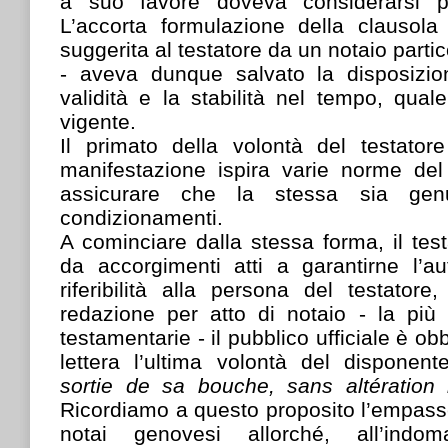
a suo favore doveva considerarsi pe
L’accorta formulazione della clausol
suggerita al testatore da un notaio part
- aveva dunque salvato la disposizio
validità e la stabilità nel tempo, qua
vigente.
Il primato della volontà del testator
manifestazione ispira varie norme de
assicurare che la stessa sia ge
condizionamenti.
A cominciare dalla stessa forma, il te
da accorgimenti atti a garantirne l’au
riferibilità alla persona del testator
redazione per atto di notaio - la più
testamentarie - il pubblico ufficiale è obb
lettera l’ultima volontà del disponent
sortie de sa bouche, sans altération 
Ricordiamo a questo proposito l’empasse 
notai genovesi allorché, all’indom