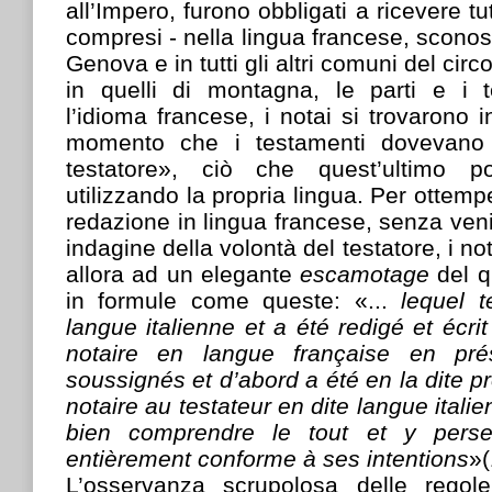
all’Impero, furono obbligati a ricevere tutt
compresi - nella lingua francese, sconos
Genova e in tutti gli altri comuni del cir
in quelli di montagna, le parti e i 
l’idioma francese, i notai si trovarono in
momento che i testamenti dovevano 
testatore», ciò che quest’ultimo p
utilizzando la propria lingua. Per ottempe
redazione in lingua francese, senza veni
indagine della volontà del testatore, i no
allora ad un elegante
escamotage
del q
in formule come queste: «...
lequel t
langue italienne et a été redigé et écri
notaire en langue française en pr
soussignés et d’abord a été en la dite p
notaire au testateur en dite langue italie
bien comprendre le tout et y pers
entièrement conforme à ses intentions
»(
L’osservanza scrupolosa delle regol