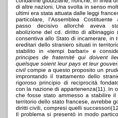
condanne giudiziarie, nonché, in linea di
di altre nazioni. Una svolta in senso mol
ultimi era stata attuata dalle leggi franc
particolare, l’Assemblea Costituent
passo decisivo allorché aveva sta
abolizione del cd. diritto di albinaggio 
consentiva allo Stato di incamerare, in tu
ereditari dello straniero situati in territor
stabilito in «tempi barbari» e consid
principes de fraternité qui doivent l
quelsque soient leur pays et leur gouv
civil
compie a questo proposito un prude
improntando il trattamento dello strani
rigoroso principio di reciprocità fondato 
con la nazione di appartenenza(11). In o
che fosse stato ammesso a stabilire il 
territorio dello stato francese, avrebbe
diritti civili, compresi quelli successori(12
Il problema si presentò in modo partic