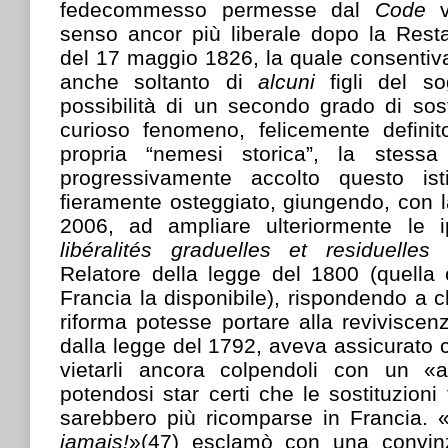
fedecommesso permesse dal
Code
senso ancor più liberale dopo la Rest
del 17 maggio 1826, la quale consentiva
anche soltanto di
alcuni
figli del s
possibilità di un secondo grado di sos
curioso fenomeno, felicemente defin
propria “nemesi storica”, la stess
progressivamente accolto questo is
fieramente osteggiato, giungendo, con l
2006, ad ampliare ulteriormente le i
libéralités graduelles et residuelles
Relatore della legge del 1800 (quella 
Francia la disponibile), rispondendo a 
riforma potesse portare alla reviviscenza 
dalla legge del 1792, aveva assicurato c
vietarli ancora colpendoli con un 
potendosi star certi che le sostituzion
sarebbero più ricomparse in Francia. 
jamais!
»(47) esclamò con una convinz