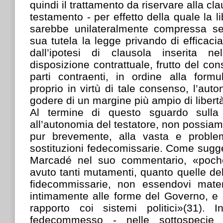
quindi il trattamento da riservare alla cl
testamento - per effetto della quale la li
sarebbe unilateralmente compressa se
sua tutela la legge privando di efficaci
dall’ipotesi di clausola inserita 
disposizione contrattuale, frutto del co
parti contraenti, in ordine alla formu
proprio in virtù di tale consenso, l’aut
godere di un margine più ampio di libert
Al termine di questo sguardo sulla l
all’autonomia del testatore, non possia
pur brevemente, alla vasta e problem
sostituzioni fedecomissarie. Come sugg
Marcadé nel suo commentario, «poche
avuto tanti mutamenti, quanto quelle del
fidecommissarie, non essendovi mater
intimamente alle forme del Governo, e 
rapporto coi sistemi politici»(31). 
fedecommesso - nelle sottospecie p