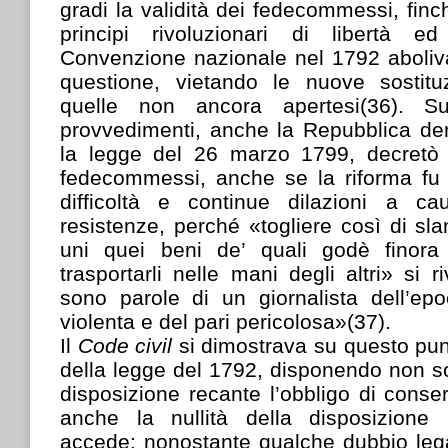
gradi la validità dei fedecommessi, finc
principi rivoluzionari di libertà 
Convenzione nazionale nel 1792 aboliva d
questione, vietando le nuove sostitu
quelle non ancora apertesi(36). Su
provvedimenti, anche la Repubblica dem
la legge del 26 marzo 1799, decretò 
fedecommessi, anche se la riforma fu
difficoltà e continue dilazioni a ca
resistenze, perché «togliere così di sla
uni quei beni de’ quali godè finora 
trasportarli nelle mani degli altri» si r
sono parole di un giornalista dell’ep
violenta e del pari pericolosa»(37).
Il
Code civil
si dimostrava su questo pu
della legge del 1792, disponendo non sol
disposizione recante l’obbligo di conser
anche la nullità della disposizione 
accede: nonostante qualche dubbio lega