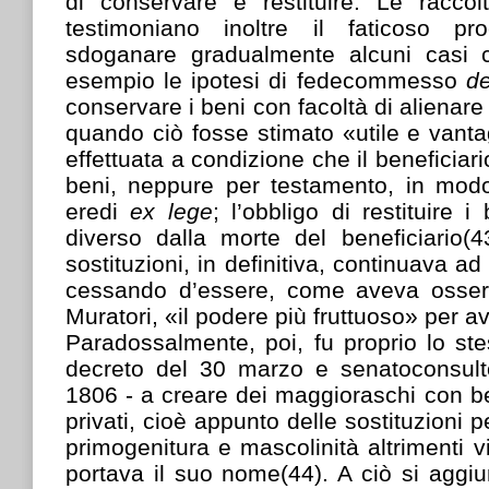
di conservare e restituire. Le raccol
testimoniano inoltre il faticoso p
sdoganare gradualmente alcuni casi c
esempio le ipotesi di fedecommesso
de
conservare i beni con facoltà di alienare
quando ciò fosse stimato «utile e vantag
effettuata a condizione che il beneficiar
beni, neppure per testamento, in modo 
eredi
ex lege
; l’obbligo di restituire
diverso dalla morte del beneficiario(4
sostituzioni, in definitiva, continuava ad
cessando d’essere, come aveva osser
Muratori, «il podere più fruttuoso» per avv
Paradossalmente, poi, fu proprio lo st
decreto del 30 marzo e senatoconsult
1806 - a creare dei maggioraschi con be
privati, cioè appunto delle sostituzioni 
primogenitura e mascolinità altrimenti v
portava il suo nome(44). A ciò si aggiu