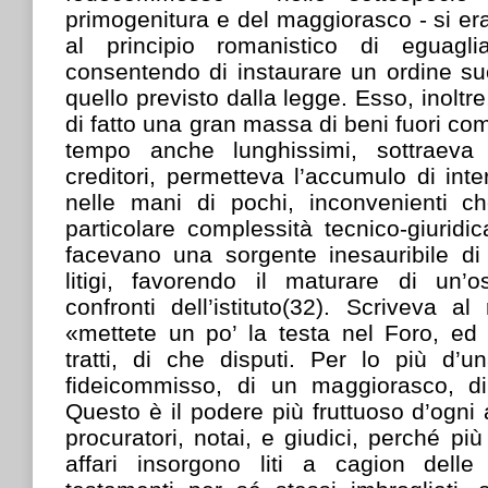
primogenitura e del maggiorasco - si er
al principio romanistico di eguagli
consentendo di instaurare un ordine su
quello previsto dalla legge. Esso, inolt
di fatto una gran massa di beni fuori co
tempo anche lunghissimi, sottraeva 
creditori, permetteva l’accumulo di inte
nelle mani di pochi, inconvenienti c
particolare complessità tecnico-giuridi
facevano una sorgente inesauribile di 
litigi, favorendo il maturare di un’os
confronti dell’istituto(32). Scriveva al
«mettete un po’ la testa nel Foro, ed 
tratti, di che disputi. Per lo più d’u
fideicommisso, di un maggiorasco, di
Questo è il podere più fruttuoso d’ogni a
procuratori, notai, e giudici, perché pi
affari insorgono liti a cagion delle