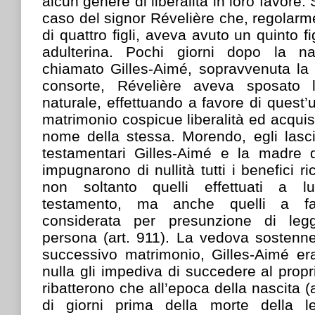
alcun genere di liberalità in loro favore.
caso del signor Révelière che, regolar
di quattro figli, aveva avuto un quinto f
adulterina. Pochi giorni dopo la n
chiamato Gilles-Aimé, sopravvenuta la 
consorte, Révelière aveva sposato 
naturale, effettuando a favore di quest’u
matrimonio cospicue liberalità ed acquis
nome della stessa. Morendo, egli lasci
testamentari Gilles-Aimé e la madre di l
impugnarono di nullità tutti i benefici ric
non soltanto quelli effettuati a l
testamento, ma anche quelli a fa
considerata per presunzione di leg
persona (art. 911). La vedova sostenne
successivo matrimonio, Gilles-Aimé era
nulla gli impediva di succedere al propri
ribatterono che all’epoca della nascita 
di giorni prima della morte della le