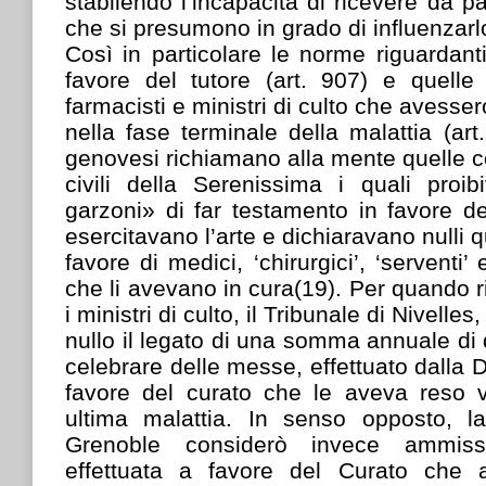
stabilendo l’incapacità di ricevere da pa
che si presumono in grado di influenzarl
Così in particolare le norme riguardanti 
favore del tutore (art. 907) e quelle
farmacisti e ministri di culto che avesser
nella fase terminale della malattia (ar
genovesi richiamano alla mente quelle co
civili della Serenissima i quali proib
garzoni» di far testamento in favore d
esercitavano l’arte e dichiaravano nulli q
favore di medici, ‘chirurgici’, ‘serventi’
che li avevano in cura(19). Per quando r
i ministri di culto, il Tribunale di Nivelle
nullo il legato di una somma annuale di 
celebrare delle messe, effettuato dalla 
favore del curato che le aveva reso v
ultima malattia. In senso opposto, l
Grenoble considerò invece ammissib
effettuata a favore del Curato che 