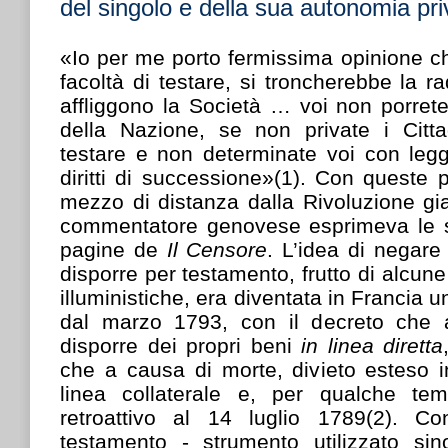
del singolo e della sua autonomia pri
«Io per me porto fermissima opinione che
facoltà di testare, si troncherebbe la r
affliggono la Società … voi non porrete 
della Nazione, se non private i Cittad
testare e non determinate voi con legg
diritti di successione»(1). Con queste
mezzo di distanza dalla Rivoluzione gi
commentatore genovese esprimeva le s
pagine de
Il Censore
. L’idea di negare 
disporre per testamento, frutto di alcune 
illuministiche, era diventata in Francia u
dal marzo 1793, con il decreto che a
disporre dei propri beni
in linea diretta
che a causa di morte, divieto esteso i
linea collaterale e, per qualche tem
retroattivo al 14 luglio 1789(2). Co
testamento - strumento utilizzato sin