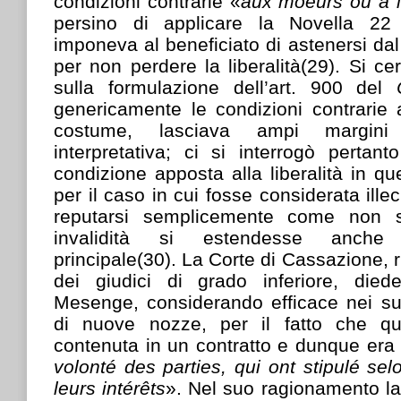
condizioni contrarie «
aux moeurs où à la
persino di applicare la Novella 22
imponeva al beneficiato di astenersi d
per non perdere la liberalità(29). Si cer
sulla formulazione dell’art. 900 del
genericamente le condizioni contrarie 
costume, lasciava ampi margini d
interpretativa; ci si interrogò pertanto
condizione apposta alla liberalità in qu
per il caso in cui fosse considerata ill
reputarsi semplicemente come non s
invalidità si estendesse anche 
principale(30). La Corte di Cassazione, r
dei giudici di grado inferiore, died
Mesenge, considerando efficace nei suoi
di nuove nozze, per il fatto che qu
contenuta in un contratto e dunque era 
volonté des parties, qui ont stipulé sel
leurs intérêts
». Nel suo ragionamento la