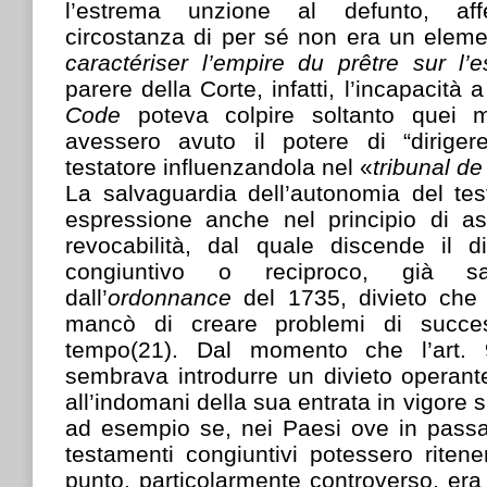
l’estrema unzione al defunto, af
circostanza di per sé non era un elemen
caractériser l’empire du prêtre sur l’
parere della Corte, infatti, l’incapacità a
Code
poteva colpire soltanto quei m
avessero avuto il potere di “diriger
testatore influenzandola nel «
tribunal de
La salvaguardia dell’autonomia del test
espressione anche nel principio di as
revocabilità, dal quale discende il d
congiuntivo o reciproco, già s
dall’
ordonnance
del 1735, divieto che 
mancò di creare problemi di succes
tempo(21). Dal momento che l’art
sembrava introdurre un divieto operant
all’indomani della sua entrata in vigore 
ad esempio se, nei Paesi ove in pass
testamenti congiuntivi potessero ritener
punto, particolarmente controverso, era 