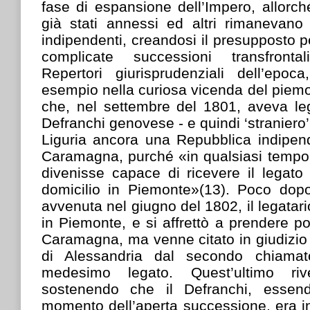
fase di espansione dell’Impero, allorc
già stati annessi ed altri rimanevan
indipendenti, creandosi il presupposto pe
complicate successioni transfronta
Repertori giurisprudenziali dell’epo
esempio nella curiosa vicenda del piemo
che, nel settembre del 1801, aveva leg
Defranchi genovese - e quindi ‘straniero
Liguria ancora una Repubblica indipen
Caramagna, purché «in qualsiasi tempo 
divenisse capace di ricevere il legato 
domicilio in Piemonte»(13). Poco dopo
avvenuta nel giugno del 1802, il legatario
in Piemonte, e si affrettò a prendere po
Caramagna, ma venne citato in giudizio d
di Alessandria dal secondo chiamat
medesimo legato. Quest’ultimo riv
sostenendo che il Defranchi, essen
momento dell’aperta successione, era in