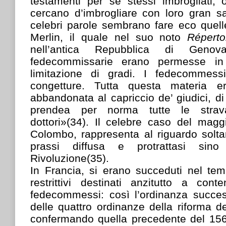
testamenti per sé stessi imbrogliati, o 
cercano d’imbrogliare con loro gran s
celebri parole sembrano fare eco quell
Merlin, il quale nel suo noto
Répert
nell’antica Repubblica di Genova
fedecommissarie erano permesse i
limitazione di gradi. I fedecommessi
congetture. Tutta questa materia e
abbandonata al capriccio de’ giudici, di
prendea per norma tutte le strav
dottori»(34). Il celebre caso del magg
Colombo, rappresenta al riguardo solta
prassi diffusa e protrattasi sino
Rivoluzione(35).
In Francia, si erano succeduti nel temp
restrittivi destinati anzitutto a con
fedecommessi: così l’ordinanza succe
delle quattro ordinanze della riforma 
confermando quella precedente del 156