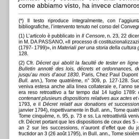
come abbiamo visto, ha invece clamoro
(*) Il testo riproduce integralmente, con l’aggiun
bibliografiche, l’intervento tenuto nel corso del Conveg
(1) L’articolo è pubblicato in
Il Censore
, n. 23, 22 dice
in M. DA PASSANO, «Il processo di costituzionalizzaz
(1797- 1799)», in
Materiali per una storia della cultura 
128.
(2) Cfr.
Décret qui abolit la faculté de tester en lign
Bulletin annoté des lois, décrets et ordonnances, 
jusqu’au mois d’aout 1830
, Paris, Chez Paul Dupont 
Bull. ann.
), Tome quatrième, n° 309, p. 127-128. Suc
veniva estesa anche alla linea collaterale e, l’anno se
era reso retroattivo a far tempo dal 14 luglio 1789: c
contenant plusieurs dispositions relatives aux actes et c
1793, e il
Décret relatif aux donations et succession
janvier 1794), rispettivamente in Bull. ann., Tome quatr
Tome cinquème, n. 95, p. 73 e ss. La retroattività veni
cfr. Décret portant que les dispositions de ceux des 5 
an 2 sur les successions, n’auront d’effet que du j
fructidor an 3 (26 août 1795), in Bull. ann., Tome sixièm