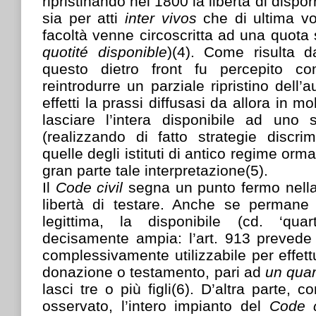
ripristinando nel 1800 la libertà di disporre
sia per atti
inter vivos
che di ultima v
facoltà venne circoscritta ad una quota 
quotité disponible
)(4). Come risulta da
questo dietro front fu percepito c
reintrodurre un parziale ripristino dell’a
effetti la prassi diffusasi da allora in mo
lasciare l’intera disponibile ad uno 
(realizzando di fatto strategie discri
quelle degli istituti di antico regime orma
gran parte tale interpretazione(5).
Il
Code civil
segna un punto fermo nella
libertà di testare. Anche se permane i
legittima, la disponibile (cd. ‘qua
decisamente ampia: l’art. 913 prevede 
complessivamente utilizzabile per effettu
donazione o testamento, pari ad
un qua
lasci tre o più figli(6). D’altra parte, 
osservato, l’intero impianto del
Code 