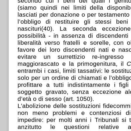
secondo cui i beni dei quali i genit
(siamo quindi nei limiti della disponi
lasciati per donazione o per testamento 
l’obbligo di restituire gli stessi beni
nascituri(40). La seconda eccezione
possibilità - in assenza di discendenti 
liberalità verso fratelli e sorelle, con o
favore dei loro discendenti nati e nasci
evitare un surrettizio re-ingresso d
maggiorascato e la primogenitura, il
entrambi i casi, limiti tassativi: le sosti
solo per un ordine di chiamati e l’obblig
profittare a tutti indistintamente i figl
soggetto gravato, senza eccezione al
d’età o di sesso (art. 1050).
L’abolizione delle sostituzioni fidecommi
non meno problemi e contenziosi di
impedire: per molti anni i Tribunali si
anzitutto le questioni relative al