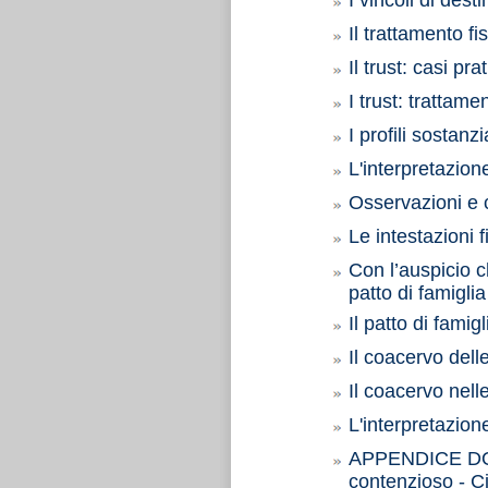
I vincoli di dest
Il trattamento fi
Il trust: casi prat
I trust: trattame
I profili sostanz
L'interpretazion
Osservazioni e c
Le intestazioni f
Con l’auspicio c
patto di famiglia
Il patto di famig
Il coacervo delle
Il coacervo nell
L'interpretazion
APPENDICE DOCU
contenzioso - C