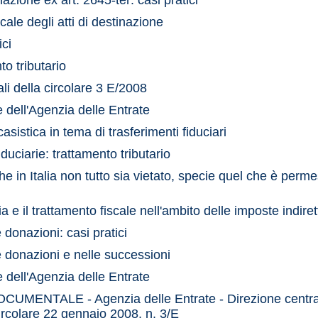
inazione ex art. 2645-ter: casi pratici
scale degli atti di destinazione
ici
nto tributario
iali della circolare 3 E/2008
e dell'Agenzia delle Entrate
asistica in tema di trasferimenti fiduciari
iduciarie: trattamento tributario
he in Italia non tutto sia vietato, specie quel che è perme
lia e il trattamento fiscale nell'ambito delle imposte indiret
 donazioni: casi pratici
e donazioni e nelle successioni
e dell'Agenzia delle Entrate
MENTALE - Agenzia delle Entrate - Direzione centra
ircolare 22 gennaio 2008, n. 3/E